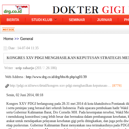
BERITA
STUDI KLUB
SEMINAR
JURNAR
PH
Home
>>
General
Date : 14-07-04 11:35
KONGRES XXV PDGI MENGHASILKAN KEPUTUSAN STRATEGIS ME
Writer :
urip raharjo
(203.♡.26.186)
Web Address :
http://www.drg.co.id/drg/bbs/tb.php/sg01/39
http://pdgi.or.id/news/detail/kongres-xxv-pdgi-menghasilkan-keputusan-…
[8779]
Senin, 02 Juni 2014, 00:18
Kongres XXV PDGI berlangsung pada 28-31 mei 2014 di kota khatulistiwa Pontianak diiku
i serta peninjau yang berasal dari seluruh Indonesia. Pada upacara pembukaan hadir Wak
serta Gubernur Kalimantan Barat, Drs Cornelis MH. Pada kesempatan tersebut, Wakil Me
t mendukung konstribusi yang lebih besar dan bermakna dalam pembangunan kesehatan, 
arakat untuk mendapatkan pelayanan kesehatan gigi perlu ditingkatkan, dan juga perlu diw
etiap puskesmas. Gubernur Kalimantan Barat menyatakan rasa terimakasihnya pada PDGI