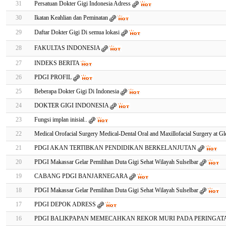
31
Persatuan Dokter Gigi Indonesia Adress
30
Ikatan Keahlian dan Peminatan
29
Daftar Dokter Gigi Di semua lokasi
28
FAKULTAS INDONESIA
27
INDEKS BERITA
26
PDGI PROFIL
25
Beberapa Dokter Gigi Di Indonesia
24
DOKTER GIGI INDONESIA
23
Fungsi implan inisial..
22
Medical Orofacial Surgery Medical-Dental Oral and Maxillofacial Surgery at Gl
21
PDGI AKAN TERTIBKAN PENDIDIKAN BERKELANJUTAN
20
PDGI Makassar Gelar Pemilihan Duta Gigi Sehat Wilayah Sulselbar
19
CABANG PDGI BANJARNEGARA
18
PDGI Makassar Gelar Pemilihan Duta Gigi Sehat Wilayah Sulselbar
17
PDGI DEPOK ADRESS
16
PDGI BALIKPAPAN MEMECAHKAN REKOR MURI PADA PERINGATA