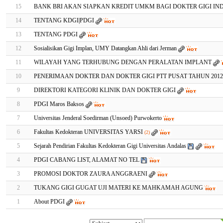
15
BANK BRI AKAN SIAPKAN KREDIT UMKM BAGI DOKTER GIGI IN
14
TENTANG KDGI|PDGI
13
TENTANG PDGI
12
Sosialisikan Gigi Implan, UMY Datangkan Ahli dari Jerman
11
WILAYAH YANG TERHUBUNG DENGAN PERALATAN IMPLANT
10
PENERIMAAN DOKTER DAN DOKTER GIGI PTT PUSAT TAHUN 2012-
9
DIREKTORI KATEGORI KLINIK DAN DOKTER GIGI
8
PDGI Maros Baksos
7
Universitas Jenderal Soedirman (Unsoed) Purwokerto
6
Fakultas Kedokteran UNIVERSITAS YARSI
(2)
5
Sejarah Pendirian Fakultas Kedokteran Gigi Universitas Andalas
4
PDGI CABANG LIST, ALAMAT NO TEL
3
PROMOSI DOKTOR ZAURA ANGGRAENI
2
TUKANG GIGI GUGAT UJI MATERI KE MAHKAMAH AGUNG
1
About PDGI