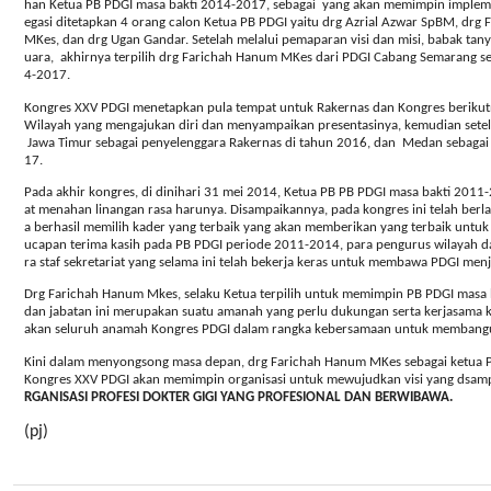
han Ketua PB PDGI masa bakti 2014-2017, sebagai
yang akan memimpin implem
egasi ditetapkan 4 orang calon Ketua PB PDGI yaitu drg Azrial Azwar SpBM, drg
MKes, dan drg Ugan Gandar. Setelah melalui pemaparan visi dan misi, babak tan
uara,
akhirnya terpilih drg Farichah Hanum MKes dari PDGI Cabang Semarang se
4-2017.
Kongres XXV PDGI menetapkan pula tempat untuk Rakernas dan Kongres beriku
Wilayah yang mengajukan diri dan menyampaikan presentasinya, kemudian setela
Jawa Timur sebagai penyelenggara Rakernas di tahun 2016, dan
Medan sebagai 
17.
Pada akhir kongres, di dinihari 31 mei 2014, Ketua PB PB PDGI masa bakti 2011-
at menahan linangan rasa harunya. Disampaikannya, pada kongres ini telah berl
a berhasil memilih kader yang terbaik yang akan memberikan yang terbaik unt
ucapan terima kasih pada PB PDGI periode 2011-2014, para pengurus wilayah da
ra staf sekretariat yang selama ini telah bekerja keras untuk membawa PDGI menja
Drg Farichah Hanum Mkes, selaku Ketua terpilih untuk memimpin PB PDGI mas
dan jabatan ini merupakan suatu amanah yang perlu dukungan serta kerjasama 
akan seluruh anamah Kongres PDGI dalam rangka kebersamaan untuk memban
Kini dalam menyongsong masa depan, drg Farichah Hanum MKes sebagai ketua P
Kongres XXV PDGI akan memimpin organisasi untuk mewujudkan visi yang dsamp
RGANISASI PROFESI DOKTER GIGI YANG PROFESIONAL DAN BERWIBAWA.
(pj)