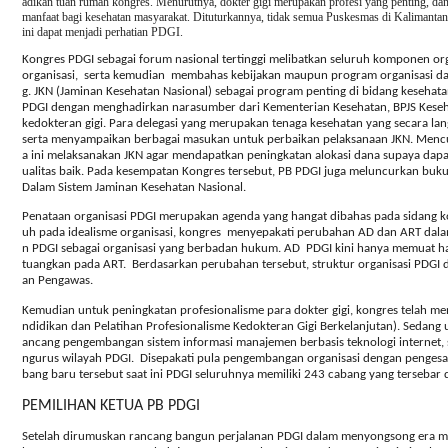
adikan tuan rumah kongres. Menurutnya, dokter gigi merupakan profesi yang penting, da
manfaat bagi kesehatan masyarakat. Dituturkannya, tidak semua Puskesmas di Kalimantan 
ini dapat menjadi perhatian PDGI.
Kongres PDGI sebagai forum nasional tertinggi melibatkan seluruh komponen or
organisasi,
serta kemudian
membahas kebijakan maupun program organisasi d
g. JKN (Jaminan Kesehatan Nasional) sebagai program penting di bidang kesehat
PDGI dengan menghadirkan narasumber dari Kementerian Kesehatan, BPJS Kesehat
kedokteran gigi. Para delegasi yang merupakan tenaga kesehatan yang secara la
serta menyampaikan berbagai masukan untuk perbaikan pelaksanaan JKN. Mencua
a ini melaksanakan JKN agar mendapatkan peningkatan alokasi dana supaya dapa
ualitas baik. Pada kesempatan Kongres tersebut, PB PDGI juga meluncurkan buk
Dalam Sistem Jaminan Kesehatan Nasional.
Penataan organisasi PDGI merupakan agenda yang hangat dibahas pada sidang k
uh pada idealisme organisasi, kongres
menyepakati perubahan AD dan ART dala
n PDGI sebagai organisasi yang berbadan hukum. AD
PDGI kini hanya memuat hal
tuangkan pada ART.
Berdasarkan perubahan tersebut, struktur organisasi PDGI 
an Pengawas.
Kemudian untuk peningkatan profesionalisme para dokter gigi, kongres telah
ndidikan dan Pelatihan Profesionalisme Kedokteran Gigi Berkelanjutan). Sedang 
ancang pengembangan sistem informasi manajemen berbasis teknologi interne
ngurus wilayah PDGI.
Disepakati pula pengembangan organisasi dengan penges
bang baru tersebut saat ini PDGI seluruhnya memiliki 243 cabang yang tersebar d
PEMILIHAN KETUA PB PDGI
Setelah dirumuskan rancang bangun perjalanan PDGI dalam menyongsong era me