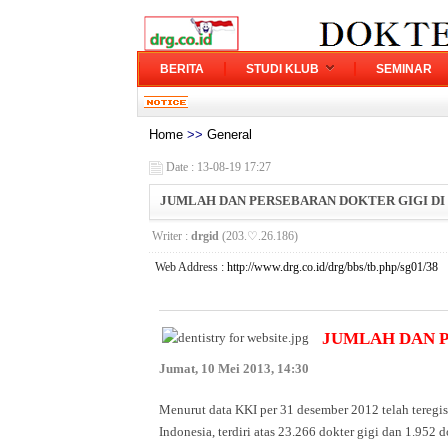
BERITA
STUDI KLUB
SEMINAR
Home
>>
General
Date : 13-08-19 17:27
JUMLAH DAN PERSEBARAN DOKTER GIGI DI
Writer :
drgid
(203.♡.26.186)
Web Address :
http://www.drg.co.id/drg/bbs/tb.php/sg01/38
JUMLAH DAN P
Jumat, 10 Mei 2013, 14:30
Menurut data KKI per 31 desember 2012 telah teregistr
Indonesia, terdiri atas 23.266 dokter gigi dan 1.952 d