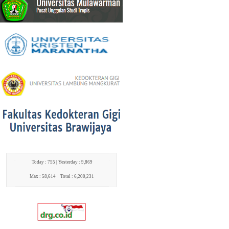
Today : 755 |
Yesterday : 9,869
Max : 58,614
Total : 6,200,231