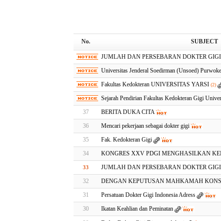
No.
SUBJECT
JUMLAH DAN PERSEBARAN DOKTER GIGI 
Universitas Jenderal Soedirman (Unsoed) Purwoke
Fakultas Kedokteran UNIVERSITAS YARSI
(2)
Sejarah Pendirian Fakultas Kedokteran Gigi Univer
37
BERITA DUKA CITA
36
Mencari pekerjaan sebagai dokter gigi
35
Fak. Kedokteran Gigi
34
KONGRES XXV PDGI MENGHASILKAN KE
JUMLAH DAN PERSEBARAN DOKTER GIGI 
33
32
DENGAN KEPUTUSAN MAHKAMAH KONSTI
31
Persatuan Dokter Gigi Indonesia Adress
30
Ikatan Keahlian dan Peminatan