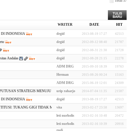
Total 37
WRITER
DATE
HIT
DI INDONESIA
drgid
2013-08-19 17:27
42513
rto
drgid
2012-09-12 08:40
21787
drgid
2012-08-31 21:30
21728
sitas Andalas
drgid
2012-08-28 21:15
22278
ADM DRG
2015-09-10 18:39
19763
Herman
2015-08-26 00:24
15163
ADM DRG
2015-06-19 12:01
24309
PUTUSAN STRATEGIS MENUJU ERA MENDATANG
urip raharjo
2014-07-04 11:35
21587
DI INDONESIA
drgid
2013-08-19 17:27
42513
TUSI: TUKANG GIGI TIDAK MUTLAK BEBAS MENJALANKAN PEKERJAAN…
vita
2013-02-17 23:58
13697
leti nurholis
2013-02-16 10:48
20472
leti nurholis
2013-02-16 10:39
20916
rudi