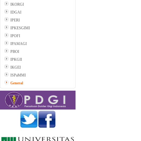
IKORGI
IDGAI
IPERI
IPKESGIMI
IPOFI
IPAMAGI
PBOI
IPKGII
IKGEI
ISPaMMI
General