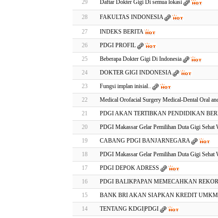
29
Daftar Dokter Gigi Di semua lokasi
28
FAKULTAS INDONESIA
27
INDEKS BERITA
26
PDGI PROFIL
25
Beberapa Dokter Gigi Di Indonesia
24
DOKTER GIGI INDONESIA
23
Fungsi implan inisial..
22
Medical Orofacial Surgery Medical-Dental Oral and
21
PDGI AKAN TERTIBKAN PENDIDIKAN BE
20
PDGI Makassar Gelar Pemilihan Duta Gigi Sehat W
19
CABANG PDGI BANJARNEGARA
18
PDGI Makassar Gelar Pemilihan Duta Gigi Sehat W
17
PDGI DEPOK ADRESS
16
PDGI BALIKPAPAN MEMECAHKAN REKOR 
15
BANK BRI AKAN SIAPKAN KREDIT UMKM 
14
TENTANG KDGI|PDGI