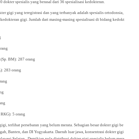
0 dokter spesialis yang berasal dari 36 spesialisasi kedokteran.
kter gigi yang teregistrasi dan yang terbanyak adalah spesialis ortodonsia,
i kedokteran gigi. Jumlah dari masing-masing spesialisasi di bidang kedokt
g
orang
 (Sp. BM): 287 orang
): 283 orang
orang
ang
ang
. RKG): 5 orang
gigi, terlihat persebaran yang belum merata. Sebagian besar dokter gigi be
gah, Banten, dan DI Yogyakarta. Daerah luar jawa, konsentrasi dokter gigi
awesi Selatan. Demikian pula distribusi dokter gigi spesialis belum mera