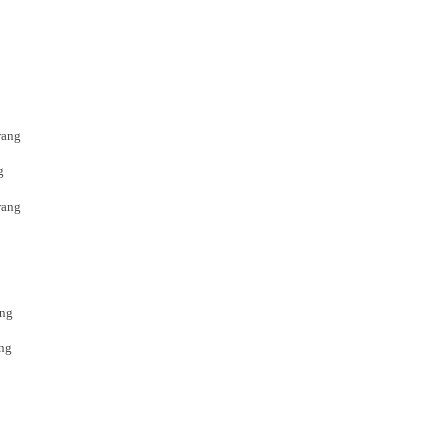
rang
g
rang
ang
ang