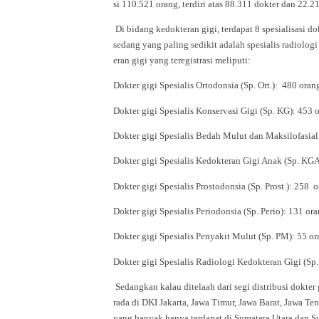
si 110.521 orang, terdiri atas 88.311 dokter dan 22.21
Di bidang kedokteran gigi, terdapat 8 spesialisasi do
sedang yang paling sedikit adalah spesialis radiolog
eran gigi yang teregistrasi meliputi:
Dokter gigi Spesialis Ortodonsia (Sp. Ort.): 480 oran
Dokter gigi Spesialis Konservasi Gigi (Sp. KG): 453 
Dokter gigi Spesialis Bedah Mulut dan Maksilofasial
Dokter gigi Spesialis Kedokteran Gigi Anak (Sp. KGA
Dokter gigi Spesialis Prostodonsia (Sp. Prost.): 258 
Dokter gigi Spesialis Periodonsia (Sp. Perio): 131 or
Dokter gigi Spesialis Penyakit Mulut (Sp. PM): 55 or
Dokter gigi Spesialis Radiologi Kedokteran Gigi (Sp
Sedangkan kalau ditelaah dari segi distribusi dokter 
rada di DKI Jakarta, Jawa Timur, Jawa Barat, Jawa Ten
yang banyak hanya terdapat di Sumatera Utara dan Sul