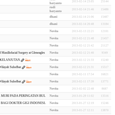
2013-02-14 23:05
25144
haryanto
rudi
2013-02-14 21:46
15486
haryanto
dhani
2013-02-14 21:06
15487
dhani
2013-02-14 20:48
13184
Novita
2013-02-13 22:21
12101
Novita
2013-02-12 21:48
21457
Novita
2013-02-12 21:42
21127
 Maxillofacial Surgery at Gleneagles
Novita
2013-02-12 21:40
9349
RKELANJUTAN
Novita
2013-02-12 21:33
15240
ilayah Sulselbar
Novita
2013-02-12 21:31
15517
Novita
2013-02-11 17:54
16821
ilayah Sulselbar
Novita
2013-02-11 17:39
13771
Novita
2013-02-02 22:48
8687
MURI PADA PERINGATAN BULAN KESEHATAN GIGI NASIONAL 2012 D…
Novita
2013-01-29 11:02
13516
BAGI DOKTER GIGI INDONESIA
Novita
2013-01-27 12:19
15246
Novita
2013-01-27 12:11
13870