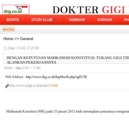
BERITA
STUDI KLUB
SEMINAR
JURNAR
PH
Home
>>
General
Date : 13-02-17 23:58
DENGAN KEPUTUSAN MAHKAMAH KONSTITUSI: TUKANG GIGI TI
ALANKAN PEKERJAANNYA
Writer :
vita
(114.♡.1.39)
Web Address :
http://www.drg.co.id/drg/bbs/tb.php/sg01/36
http://www.pdgi.or.id/jurnal
[5760]
Mahkamah Konstitusi (MK) pada 15 januari 2013 telah menetapkan putusannya menge