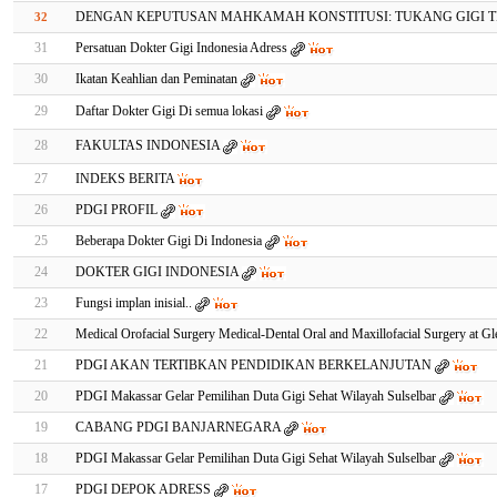
DENGAN KEPUTUSAN MAHKAMAH KONSTITUSI: TUKANG GIGI 
32
31
Persatuan Dokter Gigi Indonesia Adress
30
Ikatan Keahlian dan Peminatan
29
Daftar Dokter Gigi Di semua lokasi
28
FAKULTAS INDONESIA
27
INDEKS BERITA
26
PDGI PROFIL
25
Beberapa Dokter Gigi Di Indonesia
24
DOKTER GIGI INDONESIA
23
Fungsi implan inisial..
22
Medical Orofacial Surgery Medical-Dental Oral and Maxillofacial Surgery at Gl
21
PDGI AKAN TERTIBKAN PENDIDIKAN BERKELANJUTAN
20
PDGI Makassar Gelar Pemilihan Duta Gigi Sehat Wilayah Sulselbar
19
CABANG PDGI BANJARNEGARA
18
PDGI Makassar Gelar Pemilihan Duta Gigi Sehat Wilayah Sulselbar
17
PDGI DEPOK ADRESS