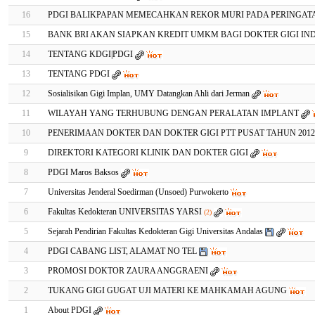
16
PDGI BALIKPAPAN MEMECAHKAN REKOR MURI PADA PERINGATA
15
BANK BRI AKAN SIAPKAN KREDIT UMKM BAGI DOKTER GIGI IN
14
TENTANG KDGI|PDGI
13
TENTANG PDGI
12
Sosialisikan Gigi Implan, UMY Datangkan Ahli dari Jerman
11
WILAYAH YANG TERHUBUNG DENGAN PERALATAN IMPLANT
10
PENERIMAAN DOKTER DAN DOKTER GIGI PTT PUSAT TAHUN 2012-
9
DIREKTORI KATEGORI KLINIK DAN DOKTER GIGI
8
PDGI Maros Baksos
7
Universitas Jenderal Soedirman (Unsoed) Purwokerto
6
Fakultas Kedokteran UNIVERSITAS YARSI
(2)
5
Sejarah Pendirian Fakultas Kedokteran Gigi Universitas Andalas
4
PDGI CABANG LIST, ALAMAT NO TEL
3
PROMOSI DOKTOR ZAURA ANGGRAENI
2
TUKANG GIGI GUGAT UJI MATERI KE MAHKAMAH AGUNG
1
About PDGI