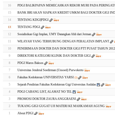
16
PDGI BALIKPAPAN MEMECAHKAN REKOR MURI PADA PERINGATA
15
BANK BRI AKAN SIAPKAN KREDIT UMKM BAGI DOKTER GIGI IN
14
TENTANG KDGI|PDGI
TENTANG PDGI
13
12
Sosialisikan Gigi Implan, UMY Datangkan Ahli dari Jerman
11
WILAYAH YANG TERHUBUNG DENGAN PERALATAN IMPLANT
10
PENERIMAAN DOKTER DAN DOKTER GIGI PTT PUSAT TAHUN 2012-
9
DIREKTORI KATEGORI KLINIK DAN DOKTER GIGI
8
PDGI Maros Baksos
7
Universitas Jenderal Soedirman (Unsoed) Purwokerto
6
Fakultas Kedokteran UNIVERSITAS YARSI
(2)
5
Sejarah Pendirian Fakultas Kedokteran Gigi Universitas Andalas
4
PDGI CABANG LIST, ALAMAT NO TEL
3
PROMOSI DOKTOR ZAURA ANGGRAENI
2
TUKANG GIGI GUGAT UJI MATERI KE MAHKAMAH AGUNG
1
About PDGI