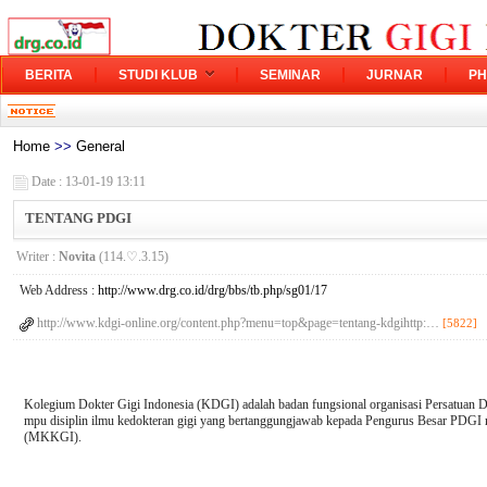
BERITA
STUDI KLUB
SEMINAR
JURNAR
PH
Home
>>
General
Date : 13-01-19 13:11
TENTANG PDGI
Writer :
Novita
(114.♡.3.15)
Web Address :
http://www.drg.co.id/drg/bbs/tb.php/sg01/17
http://www.kdgi-online.org/content.php?menu=top&page=tentang-kdgihttp:…
[5822]
Kolegium Dokter Gigi Indonesia (KDGI) adalah badan fungsional organisasi Persatuan 
mpu disiplin ilmu kedokteran gigi yang bertanggungjawab kepada Pengurus Besar PDGI 
(MKKGI).