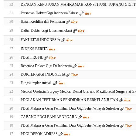
32
DENGAN KEPUTUSAN MAHKAMAH KONSTITUSI: TUKANG GIGI 
31
Persatuan Dokter Gigi Indonesia Adress
30
Ikatan Keahlian dan Peminatan
29
Daftar Dokter Gigi Di semua lokasi
28
FAKULTAS INDONESIA
27
INDEKS BERITA
26
PDGI PROFIL
25
Beberapa Dokter Gigi Di Indonesia
24
DOKTER GIGI INDONESIA
23
Fungsi implan inisial..
22
Medical Orofacial Surgery Medical-Dental Oral and Maxillofacial Surgery at Gl
21
PDGI AKAN TERTIBKAN PENDIDIKAN BERKELANJUTAN
20
PDGI Makassar Gelar Pemilihan Duta Gigi Sehat Wilayah Sulselbar
19
CABANG PDGI BANJARNEGARA
18
PDGI Makassar Gelar Pemilihan Duta Gigi Sehat Wilayah Sulselbar
17
PDGI DEPOK ADRESS