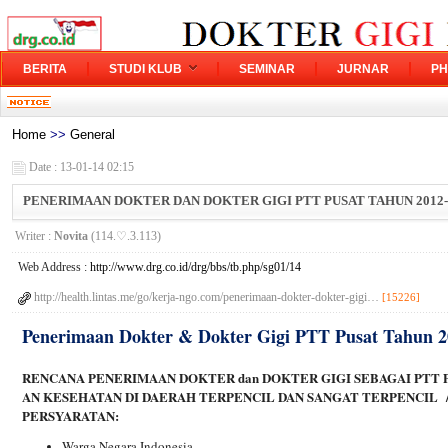
BERITA
STUDI KLUB
SEMINAR
JURNAR
PH
Home
>>
General
Date : 13-01-14 02:15
PENERIMAAN DOKTER DAN DOKTER GIGI PTT PUSAT TAHUN 2012-
Writer :
Novita
(114.♡.3.113)
Web Address :
http://www.drg.co.id/drg/bbs/tb.php/sg01/14
http://health.lintas.me/go/kerja-ngo.com/penerimaan-dokter-dokter-gigi…
[15226]
Penerimaan Dokter & Dokter Gigi PTT Pusat Tahun 2
RENCANA PENERIMAAN DOKTER dan DOKTER GIGI SEBAGAI PTT 
AN KESEHATAN DI DAERAH TERPENCIL DAN SANGAT TERPENCIL
PERSYARATAN:
Warga Negara Indonesia