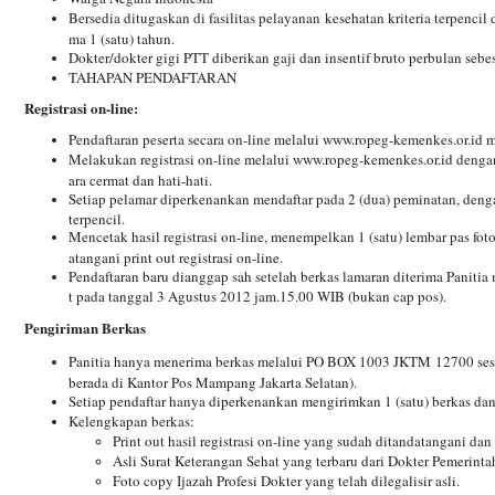
Bersedia ditugaskan di fasilitas pelayanan kesehatan kriteria terpenci
ma 1 (satu) tahun.
Dokter/dokter gigi PTT diberikan gaji dan insentif bruto perbulan sebes
TAHAPAN PENDAFTARAN
Registrasi on-line:
Pendaftaran peserta secara
on-line
melalui www.ropeg-kemenkes.or.id m
Melakukan registrasi on-line melalui www.ropeg-kemenkes.or.id deng
ara cermat dan hati-hati.
Setiap pelamar diperkenankan mendaftar pada 2 (dua) peminatan, denga
terpencil.
Mencetak hasil registrasi on-line, menempelkan 1 (satu) lembar pas f
atangani print out registrasi on-line.
Pendaftaran baru dianggap sah setelah berkas lamaran diterima Panit
t pada tanggal 3 Agustus 2012 jam.15.00 WIB (bukan cap pos).
Pengiriman Berkas
Panitia hanya menerima berkas melalui PO BOX 1003 JKTM 12700 sesu
berada di Kantor Pos Mampang Jakarta Selatan).
Setiap pendaftar hanya diperkenankan mengirimkan 1 (satu) berkas dan
Kelengkapan berkas:
Print out hasil registrasi on-line yang sudah ditandatangani dan 
Asli Surat Keterangan Sehat yang terbaru dari Dokter Pemeri
Foto copy Ijazah Profesi Dokter yang telah dilegalisir asli.