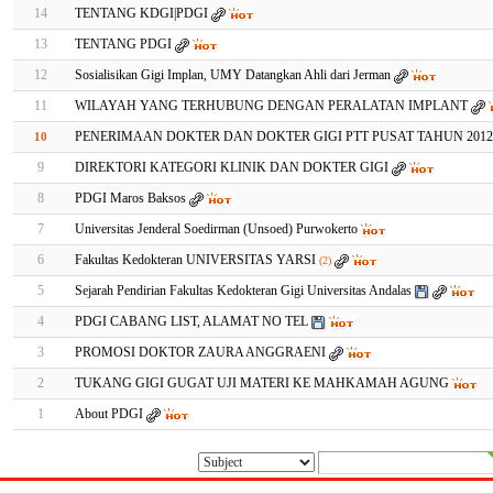
14
TENTANG KDGI|PDGI
13
TENTANG PDGI
12
Sosialisikan Gigi Implan, UMY Datangkan Ahli dari Jerman
11
WILAYAH YANG TERHUBUNG DENGAN PERALATAN IMPLANT
PENERIMAAN DOKTER DAN DOKTER GIGI PTT PUSAT TAHUN 2012-
10
9
DIREKTORI KATEGORI KLINIK DAN DOKTER GIGI
8
PDGI Maros Baksos
7
Universitas Jenderal Soedirman (Unsoed) Purwokerto
6
Fakultas Kedokteran UNIVERSITAS YARSI
(2)
5
Sejarah Pendirian Fakultas Kedokteran Gigi Universitas Andalas
4
PDGI CABANG LIST, ALAMAT NO TEL
3
PROMOSI DOKTOR ZAURA ANGGRAENI
2
TUKANG GIGI GUGAT UJI MATERI KE MAHKAMAH AGUNG
1
About PDGI