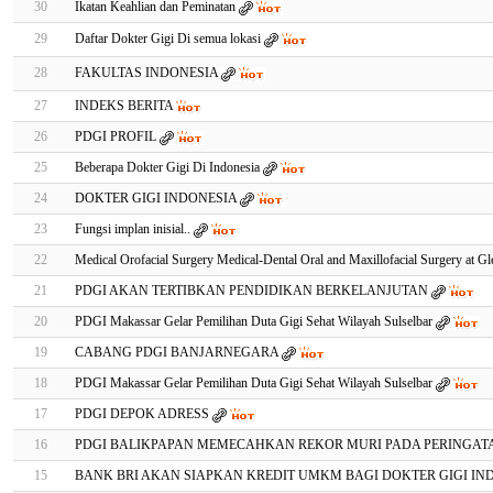
30
Ikatan Keahlian dan Peminatan
29
Daftar Dokter Gigi Di semua lokasi
28
FAKULTAS INDONESIA
27
INDEKS BERITA
26
PDGI PROFIL
25
Beberapa Dokter Gigi Di Indonesia
24
DOKTER GIGI INDONESIA
23
Fungsi implan inisial..
22
Medical Orofacial Surgery Medical-Dental Oral and Maxillofacial Surgery at Gl
21
PDGI AKAN TERTIBKAN PENDIDIKAN BERKELANJUTAN
20
PDGI Makassar Gelar Pemilihan Duta Gigi Sehat Wilayah Sulselbar
19
CABANG PDGI BANJARNEGARA
18
PDGI Makassar Gelar Pemilihan Duta Gigi Sehat Wilayah Sulselbar
17
PDGI DEPOK ADRESS
16
PDGI BALIKPAPAN MEMECAHKAN REKOR MURI PADA PERINGATA
15
BANK BRI AKAN SIAPKAN KREDIT UMKM BAGI DOKTER GIGI IN