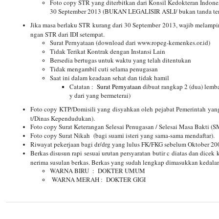
Foto copy STR yang diterbitkan dari Konsil Kedokteran Indon
30 September 2013 (BUKAN LEGALISIR ASLI/ bukan tanda ter
Jika masa berlaku STR kurang dari 30 September 2013, wajib melampir
ngan STR dari IDI setempat.
Surat Pernyataan (
download
dari www.ropeg-kemenkes.or.id)
Tidak Terikat Kontrak dengan Instansi Lain
Bersedia bertugas untuk waktu yang telah ditentukan
Tidak mengambil cuti selama penugasan
Saat ini dalam keadaan sehat dan tidak hamil
Catatan :
Surat Pernyataan
dibuat rangkap 2 (dua) lembar
y dari yang bermeterai)
Foto copy KTP/Domisili yang disyahkan oleh pejabat Pemerintah yang 
t/Dinas Kependudukan).
Foto copy Surat Keterangan Selesai Penugasan / Selesai Masa Bakti (
Foto copy Surat Nikah
(bagi suami isteri yang sama-sama mendaftar).
Riwayat pekerjaan bagi dr/drg yang lulus FK/FKG sebelum Oktober 20
Berkas disusun rapi sesuai urutan persyaratan butir c diatas dan dice
nerima susulan berkas. Berkas yang sudah lengkap dimasukkan kedal
WARNA BIRU
:
DOKTER UMUM
WARNA MERAH :
DOKTER GIGI