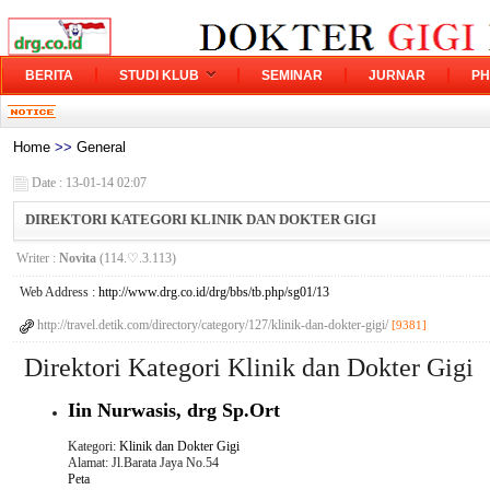
BERITA
STUDI KLUB
SEMINAR
JURNAR
PH
Home
>>
General
Date : 13-01-14 02:07
DIREKTORI KATEGORI KLINIK DAN DOKTER GIGI
Writer :
Novita
(114.♡.3.113)
Web Address :
http://www.drg.co.id/drg/bbs/tb.php/sg01/13
http://travel.detik.com/directory/category/127/klinik-dan-dokter-gigi/
[9381]
Direktori Kategori Klinik dan Dokter Gigi
Iin Nurwasis, drg Sp.Ort
Kategori:
Klinik dan Dokter Gigi
Alamat: Jl.Barata Jaya No.54
Peta