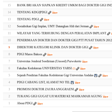
15
BANK BRI AKAN SIAPKAN KREDIT UMKM BAGI DOKTER GIGI IN
14
TENTANG KDGI|PDGI
13
TENTANG PDGI
12
Sosialisikan Gigi Implan, UMY Datangkan Ahli dari Jerman
11
WILAYAH YANG TERHUBUNG DENGAN PERALATAN IMPLANT
10
PENERIMAAN DOKTER DAN DOKTER GIGI PTT PUSAT TAHUN 2012-
DIREKTORI KATEGORI KLINIK DAN DOKTER GIGI
9
8
PDGI Maros Baksos
7
Universitas Jenderal Soedirman (Unsoed) Purwokerto
6
Fakultas Kedokteran UNIVERSITAS YARSI
(2)
5
Sejarah Pendirian Fakultas Kedokteran Gigi Universitas Andalas
4
PDGI CABANG LIST, ALAMAT NO TEL
3
PROMOSI DOKTOR ZAURA ANGGRAENI
2
TUKANG GIGI GUGAT UJI MATERI KE MAHKAMAH AGUNG
1
About PDGI