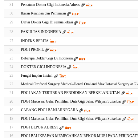
31
Persatuan Dokter Gigi Indonesia Adress
30
Ikatan Keahlian dan Peminatan
29
Daftar Dokter Gigi Di semua lokasi
28
FAKULTAS INDONESIA
27
INDEKS BERITA
26
PDGI PROFIL
25
Beberapa Dokter Gigi Di Indonesia
24
DOKTER GIGI INDONESIA
23
Fungsi implan inisial..
22
Medical Orofacial Surgery Medical-Dental Oral and Maxillofacial Surgery at Gl
21
PDGI AKAN TERTIBKAN PENDIDIKAN BERKELANJUTAN
20
PDGI Makassar Gelar Pemilihan Duta Gigi Sehat Wilayah Sulselbar
19
CABANG PDGI BANJARNEGARA
18
PDGI Makassar Gelar Pemilihan Duta Gigi Sehat Wilayah Sulselbar
17
PDGI DEPOK ADRESS
16
PDGI BALIKPAPAN MEMECAHKAN REKOR MURI PADA PERINGATA