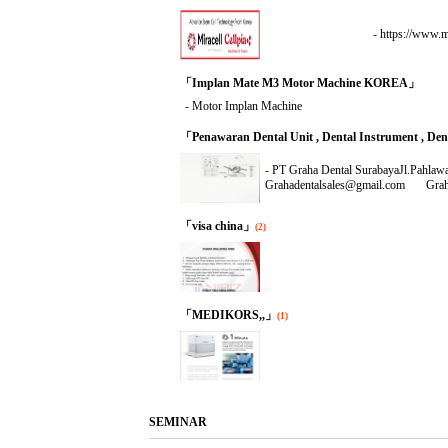
-
https://www.mi
「Implan Mate M3 Motor Machine KOREA」
-
Motor Implan Machine
「Penawaran Dental Unit , Dental Instrument , Dent
-
PT Graha Dental SurabayaJl.Pahlaw
Grahadentalsales@gmail.com Grahade
「visa china」
(2)
「MEDIKORS,,」
(1)
SEMINAR