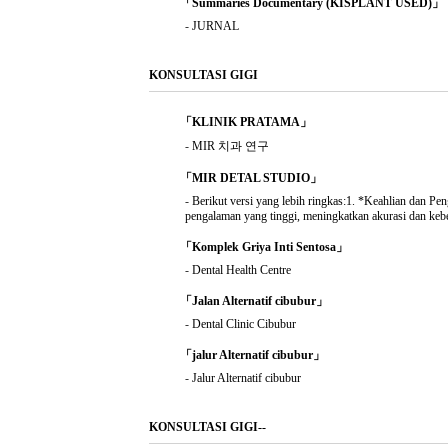
「Summaries Documentary (KISPLANT USED)」
-
JURNAL
KONSULTASI GIGI
「KLINIK PRATAMA」
-
MIR 치과 연구
「MIR DETAL STUDIO」
-
Berikut versi yang lebih ringkas:1. *Keahlian dan P
pengalaman yang tinggi, meningkatkan akurasi dan keber
「Komplek Griya Inti Sentosa」
-
Dental Health Centre
「Jalan Alternatif cibubur」
-
Dental Clinic Cibubur
「jalur Alternatif cibubur」
-
Jalur Alternatif cibubur
KONSULTASI GIGI--