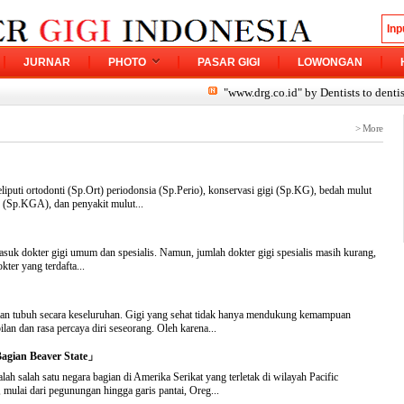
JURNAR
PHOTO
PASAR GIGI
LOWONGAN
"www.drg.co.id" by Dentists to dentists Pl
> More
meliputi ortodonti (Sp.Ort) periodonsia (Sp.Perio), konservasi gigi (Sp.KG), bedah mulut
 (Sp.KGA), dan penyakit mulut...
」
rmasuk dokter gigi umum dan spesialis. Namun, jumlah dokter gigi spesialis masih kurang,
ter yang terdafta...
atan tubuh secara keseluruhan. Gigi yang sehat tidak hanya mendukung kemampuan
an dan rasa percaya diri seseorang. Oleh karena...
agian Beaver State」
ah salah satu negara bagian di Amerika Serikat yang terletak di wilayah Pacific
lai dari pegunungan hingga garis pantai, Oreg...