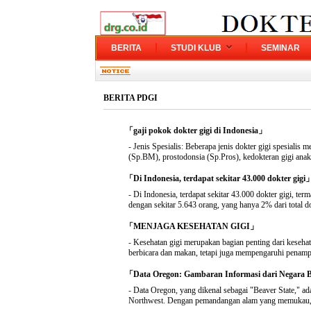
BERITA
STUDI KLUB
SEMINAR
BERITA PDGI
「gaji pokok dokter gigi di Indonesia」
-
Jenis Spesialis: Beberapa jenis dokter gigi spesialis 
(Sp.BM), prostodonsia (Sp.Pros), kedokteran gigi anak
「Di Indonesia, terdapat sekitar 43.000 dokter gigi
-
Di Indonesia, terdapat sekitar 43.000 dokter gigi, te
dengan sekitar 5.643 orang, yang hanya 2% dari total dok
「MENJAGA KESEHATAN GIGI」
-
Kesehatan gigi merupakan bagian penting dari keseh
berbicara dan makan, tetapi juga mempengaruhi penampil
「Data Oregon: Gambaran Informasi dari Negara B
-
Data Oregon, yang dikenal sebagai "Beaver State," adal
Northwest. Dengan pemandangan alam yang memukau, mu