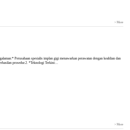
> More
engalaman:* Perusahaan spesialis implan gigi menawarkan perawatan dengan keahlian dan
hasilan prosedur.2. *Teknologi Terkini:...
> More