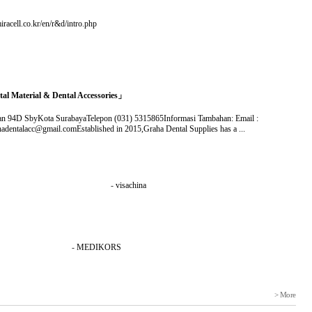
racell.co.kr/en/r&d/intro.php
al Material & Dental Accessories」
an 94D SbyKota SurabayaTelepon (031) 5315865Informasi Tambahan: Email :
ntalacc@gmail.comEstablished in 2015,Graha Dental Supplies has a ...
-
visachina
-
MEDIKORS
> More