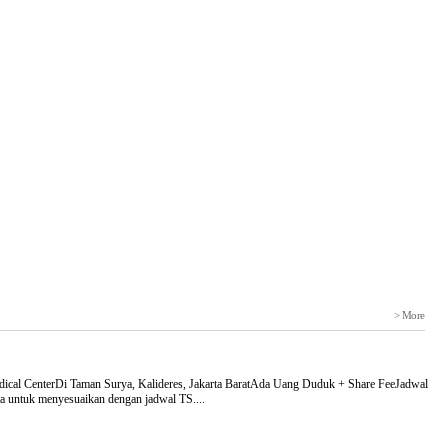
> More
dical CenterDi Taman Surya, Kalideres, Jakarta BaratAda Uang Duduk + Share FeeJadwal
ama untuk menyesuaikan dengan jadwal TS....