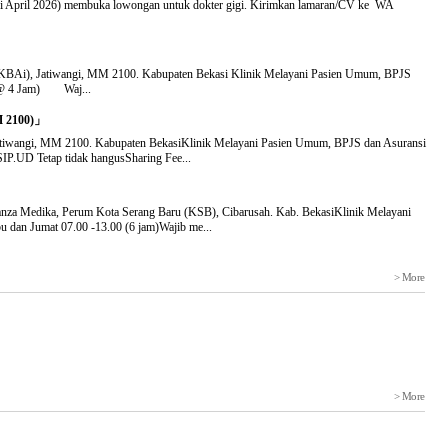
si April 2026) membuka lowongan untuk dokter gigi. Kirimkan lamaran/CV ke WA
 (KBAi), Jatiwangi, MM 2100. Kabupaten Bekasi Klinik Melayani Pasien Umum, BPJS
u (@ 4 Jam) Waj...
M 2100)」
Jatiwangi, MM 2100. Kabupaten BekasiKlinik Melayani Pasien Umum, BPJS dan Asuransi
SIP.UD Tetap tidak hangusSharing Fee...
anza Medika, Perum Kota Serang Baru (KSB), Cibarusah. Kab. BekasiKlinik Melayani
 dan Jumat 07.00 -13.00 (6 jam)Wajib me...
> More
> More