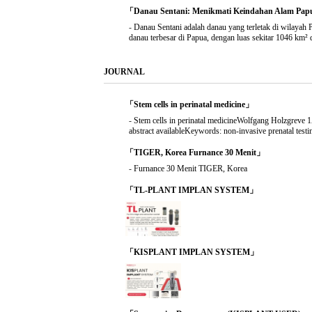
「Danau Sentani: Menikmati Keindahan Alam Papua
-
Danau Sentani adalah danau yang terletak di wilayah 
danau terbesar di Papua, dengan luas sekitar 1046 km² 
JOURNAL
「Stem cells in perinatal medicine」
-
Stem cells in perinatal medicineWolfgang Holzgrev
abstract availableKeywords: non-invasive prenatal testin
「TIGER, Korea Furnance 30 Menit」
-
Furnance 30 Menit TIGER, Korea
「TL-PLANT IMPLAN SYSTEM」
「KISPLANT IMPLAN SYSTEM」