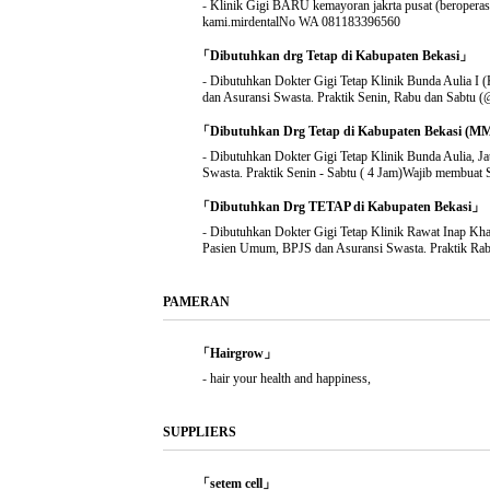
-
Klinik Gigi BARU kemayoran jakrta pusat (beropera
kami.mirdentalNo WA 081183396560
「Dibutuhkan drg Tetap di Kabupaten Bekasi」
-
Dibutuhkan Dokter Gigi Tetap Klinik Bunda Aulia I
dan Asuransi Swasta. Praktik Senin, Rabu dan Sabt
「Dibutuhkan Drg Tetap di Kabupaten Bekasi (M
-
Dibutuhkan Dokter Gigi Tetap Klinik Bunda Aulia, 
Swasta. Praktik Senin - Sabtu ( 4 Jam)Wajib membuat 
「Dibutuhkan Drg TETAP di Kabupaten Bekasi」
-
Dibutuhkan Dokter Gigi Tetap Klinik Rawat Inap Kh
Pasien Umum, BPJS dan Asuransi Swasta. Praktik Rabu
PAMERAN
「Hairgrow」
-
hair your health and happiness,
SUPPLIERS
「setem cell」