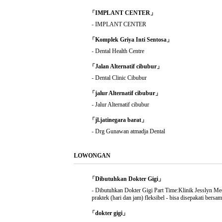
「IMPLANT CENTER」
-
IMPLANT CENTER
「Komplek Griya Inti Sentosa」
-
Dental Health Centre
「Jalan Alternatif cibubur」
-
Dental Clinic Cibubur
「jalur Alternatif cibubur」
-
Jalur Alternatif cibubur
「jl.jatinegara barat」
-
Drg Gunawan atmadja Dental
LOWONGAN
「Dibutuhkan Dokter Gigi」
-
Dibutuhkan Dokter Gigi Part Time:Klinik Jesslyn Me
praktek (hari dan jam) fleksibel - bisa disepakati bers
「dokter gigi」