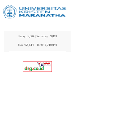
Today : 5,664 |
Yesterday : 9,869
Max : 58,614
Total : 6,210,049