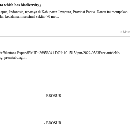
 which has biodiversity」
Papua, Indonesia, tepatnya di Kabupaten Jayapura, Provinsi Papua. Danau ini merupakan
dan kedalaman maksimal sekitar 70 met...
> More
e 1Affiliations ExpandPMID: 36958941 DOI: 10.1515/jpm-2022-0583Free articleNo
g; prenatal diagn...
-
BROSUR
-
BROSUR