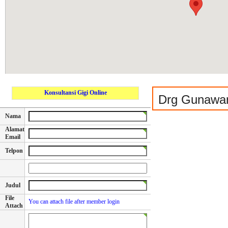
Konsultansi Gigi Online
Drg Gunawan
Nama
Alamat
Email
Telpon
Judul
File
You can attach file after member login
Attach