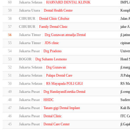
60
Jakarta Selatan
HARVARD DENTAL KLINIK
IMPL
59
Jakarta Utara
Dental Health Centre
Komple
58
CIBUBUR
Dental Clinic Cibubur
Jalan A
57
CIBUBUR
Family Dental Clinic
jalur A
Jakarta Timur
Drg Gunawan atmadja Dental
jl.jati
56
55
Jakarta Timur
JDS clinic
cipina
54
Jakarta Pusat
Drg Pradono
Univer
53
BOGOR
Drg Suhanto Lesmono
Hotel 
52
Jakarta Selatan
Drg Gunawan
jl.mar
51
Jakarta Selatan
Palapa Dental Care
Jl.Pal
50
Jakarta Selatan
RS Mayapada POLI GIGI
RS Ma
49
Jakarta Pusat
Drg HandayaniEstetika Dental
jl.cem
48
Jakarta Pusat
HHDC
Sudirm
47
Jakarta Pusat
Tanam gigi Dental Implant
Kali B
46
Jakarta Pusat
Dental Clinic
ITC C
45
Jakarta Pusat
Dental Care Center
jl.Gaj