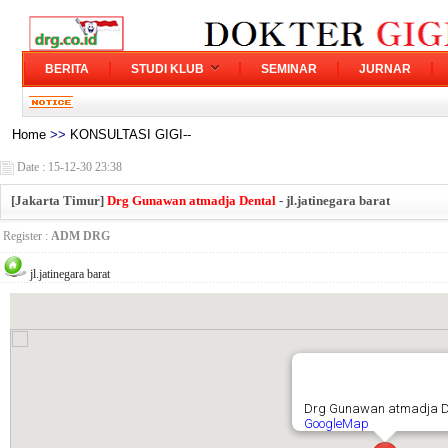
BERITA
STUDI KLUB
SEMINAR
JURNAR
Home
>>
KONSULTASI GIGI--
Date : 15-12-30 23:38
[Jakarta Timur]
Drg Gunawan atmadja Dental
- jl.jatinegara barat
Register :
ADM DRG
jl.jatinegara barat
Drg Gunawan atmadja D
GoogleMap