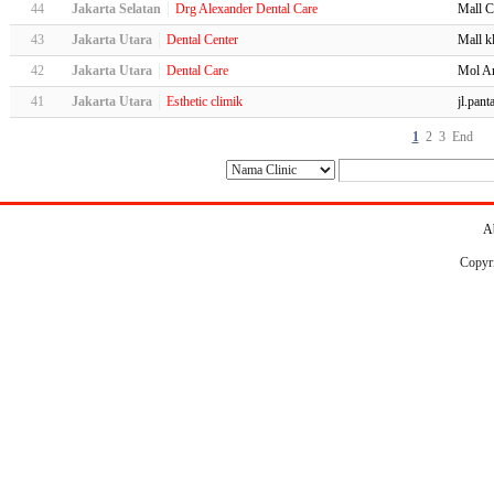
44
Jakarta Selatan
Drg Alexander Dental Care
Mall C
43
Jakarta Utara
Dental Center
Mall k
42
Jakarta Utara
Dental Care
Mol Ar
41
Jakarta Utara
Esthetic climik
jl.pant
1
2
3
End
A
Copyr