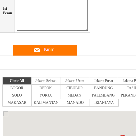
Isi
Pesan
Clinic All
Jakarta Selatan
Jakarta Utara
Jakarta Pusat
Jakarta B
BOGOR
DEPOK
CIBUBUR
BANDUNG
TASI
SOLO
YOKJA
MEDAN
PALEMBANG
PEKANB
MAKASAR
KALIMANTAN
MANADO
IRIANJAYA