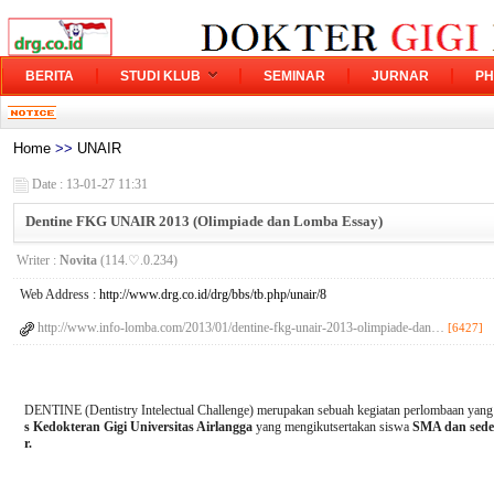
BERITA
STUDI KLUB
SEMINAR
JURNAR
PH
Home
>>
UNAIR
Date : 13-01-27 11:31
Dentine FKG UNAIR 2013 (Olimpiade dan Lomba Essay)
Writer :
Novita
(114.♡.0.234)
Web Address :
http://www.drg.co.id/drg/bbs/tb.php/unair/8
http://www.info-lomba.com/2013/01/dentine-fkg-unair-2013-olimpiade-dan…
[6427]
DENTINE (Dentistry Intelectual Challenge) merupakan sebuah kegiatan perlombaan yang
s Kedokteran Gigi Universitas Airlangga
yang mengikutsertakan siswa
SMA dan seder
r.