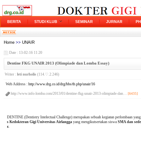
BERITA
STUDI KLUB
SEMINAR
JURNAR
PH
Home
>>
UNAIR
Date : 13-02-16 11:20
Dentine FKG UNAIR 2013 (Olimpiade dan Lomba Essay)
Writer :
leti nurholis
(114.♡.2.246)
Web Address :
http://www.drg.co.id/drg/bbs/tb.php/unair/16
http://www.info-lomba.com/2013/01/dentine-fkg-unair-2013-olimpiade-dan…
[6435]
DENTINE (Dentistry Intelectual Challenge) merupakan sebuah kegiatan perlombaan yang
s Kedokteran Gigi Universitas Airlangga
yang mengikutsertakan siswa
SMA dan seder
r.