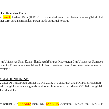
hkan Keindahan Dunia
ran
Jakarta
Fashion Week (JFW) 2013, sejumlah desainer dari Ikatan Perancang Mode Ind
iner turut serta memeriahkan pekan mode bergengsi tersebut.
igi Universitas Syah Kuala - Banda AcehFakultas Kedokteran Gigi Universitas Sumatera
versitas Prima Indonesia - MedanFakultas Kedokteran Gigi Universitas Baiturrahmah -
versitas A…
GIGI DI INDONESIA
DI INDONESIAJumat, 10 Mei 2013, 14:30Menurut data KKI per 31 desember
 dokter gigi spesialis yang terdapat di seluruh Indonesia, terdiri atas 23.266 dokter gigi d
dokter dan dokte…
ya Baru Bl B/15
JAKARTA
10560 DKI
JAKARTA
Telepon: 021-4253861; 021-4257974;