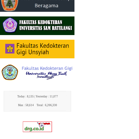
Today : 8,135 |
Yesterday : 11,077
Max : 58,614
Total : 6,206,330