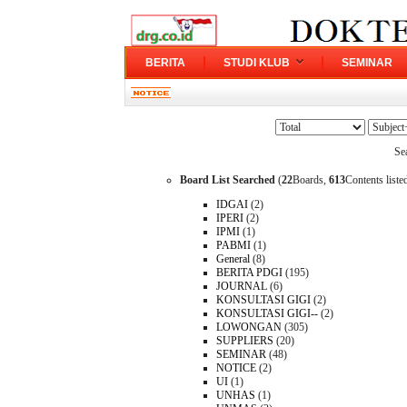
BERITA
STUDI KLUB
SEMINAR
Se
Board List Searched
(
22
Boards,
613
Contents liste
IDGAI
(2)
IPERI
(2)
IPMI
(1)
PABMI
(1)
General
(8)
BERITA PDGI
(195)
JOURNAL
(6)
KONSULTASI GIGI
(2)
KONSULTASI GIGI--
(2)
LOWONGAN
(305)
SUPPLIERS
(20)
SEMINAR
(48)
NOTICE
(2)
UI
(1)
UNHAS
(1)