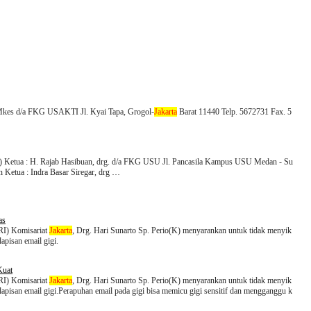
, Mkes d/a FKG USAKTI Jl. Kyai Tapa, Grogol-
Jakarta
Barat 11440 Telp. 5672731 Fax. 5
) Ketua : H. Rajab Hasibuan, drg. d/a FKG USU Jl. Pancasila Kampus USU Medan - Su
Ketua : Indra Basar Siregar, drg …
as
ERI) Komisariat
Jakarta
, Drg. Hari Sunarto Sp. Perio(K) menyarankan untuk tidak menyik
lapisan email gigi.
Kuat
ERI) Komisariat
Jakarta
, Drg. Hari Sunarto Sp. Perio(K) menyarankan untuk tidak menyik
n lapisan email gigi.Perapuhan email pada gigi bisa memicu gigi sensitif dan mengganggu k