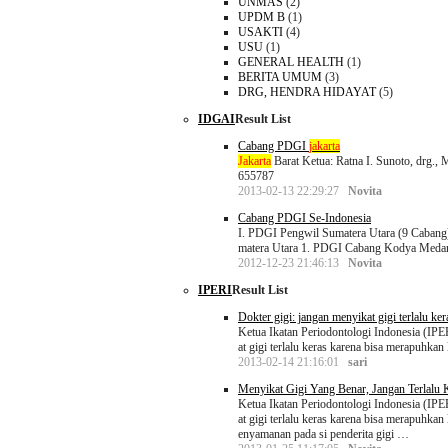
UNMAS
(2)
UPDM B
(1)
USAKTI
(4)
USU
(1)
GENERAL HEALTH
(1)
BERITA UMUM
(3)
DRG, HENDRA HIDAYAT
(5)
IDGAI
Result List
Cabang PDGI
jakarta
Jakarta
Barat Ketua: Ratna I. Sunoto, drg.
655787
2013-02-13 22:29:27
Novita
Cabang PDGI Se-Indonesia
I. PDGI Pengwil Sumatera Utara (9 Cabang
matera Utara 1. PDGI Cabang Kodya Medan 
2012-12-23 21:46:13
Novita
IPERI
Result List
Dokter gigi: jangan menyikat gigi terlalu ker
Ketua Ikatan Periodontologi Indonesia (IP
at gigi terlalu keras karena bisa merapuhkan 
2013-02-14 21:16:01
sari
Menyikat Gigi Yang Benar, Jangan Terlalu 
Ketua Ikatan Periodontologi Indonesia (IP
at gigi terlalu keras karena bisa merapuhka
enyamanan pada si penderita gigi …