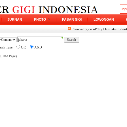
JURNAR
PHOTO
PASAR GIGI
LOWONGAN
"www.drg.co.id" by Dentists to dentist
arch Type
OR
AND
d,
1/62
Page)