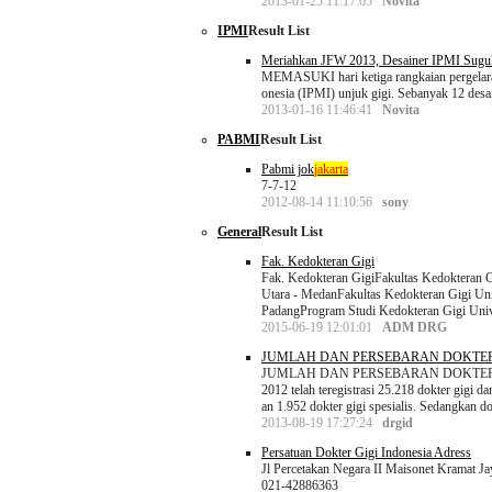
2013-01-25 11:17:05
Novita
IPMI
Result List
Meriahkan JFW 2013, Desainer IPMI Sugu
MEMASUKI hari ketiga rangkaian pergela
onesia (IPMI) unjuk gigi. Sebanyak 12 desa
2013-01-16 11:46:41
Novita
PABMI
Result List
Pabmi jok
jakarta
7-7-12
2012-08-14 11:10:56
sony
General
Result List
Fak. Kedokteran Gigi
Fak. Kedokteran GigiFakultas Kedokteran G
Utara - MedanFakultas Kedokteran Gigi Uni
PadangProgram Studi Kedokteran Gigi Uni
2015-06-19 12:01:01
ADM DRG
JUMLAH DAN PERSEBARAN DOKTER 
JUMLAH DAN PERSEBARAN DOKTER GIGI 
2012 telah teregistrasi 25.218 dokter gigi dan
an 1.952 dokter gigi spesialis. Sedangkan 
2013-08-19 17:27:24
drgid
Persatuan Dokter Gigi Indonesia Adress
Jl Percetakan Negara II Maisonet Kramat Ja
021-42886363