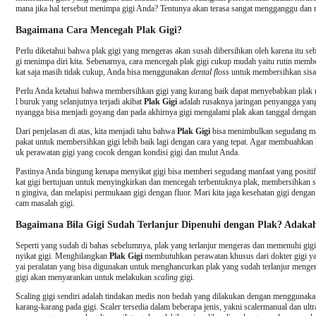
mana jika hal tersebut menimpa gigi Anda? Tentunya akan terasa sangat mengganggu dan
Bagaimana Cara Mencegah Plak Gigi?
Perlu diketahui bahwa plak gigi yang mengeras akan susah dibersihkan oleh karena itu se
gi menimpa diri kita. Sebenarnya, cara mencegah plak gigi cukup mudah yaitu rutin member
kat saja masih tidak cukup, Anda bisa menggunakan
dental floss
untuk membersihkan sisa
Perlu Anda ketahui bahwa membersihkan gigi yang kurang baik dapat menyebabkan plak
l buruk yang selanjutnya terjadi akibat
Plak Gigi
adalah rusaknya jaringan penyangga yang 
nyangga bisa menjadi goyang dan pada akhirnya gigi mengalami plak akan tanggal dengan 
Dari penjelasan di atas, kita menjadi tahu bahwa
Plak Gigi
bisa menimbulkan segudang mas
pakat untuk membersihkan gigi lebih baik lagi dengan cara yang tepat. Agar membuahkan
uk perawatan gigi yang cocok dengan kondisi gigi dan mulut Anda.
Pastinya Anda bingung kenapa menyikat gigi bisa memberi segudang manfaat yang positif
kat gigi bertujuan untuk menyingkirkan dan mencegah terbentuknya plak, membersihkan sis
n gingiva, dan melapisi permukaan gigi dengan fluor. Mari kita jaga kesehatan gigi dengan 
cam masalah gigi.
Bagaimana Bila Gigi Sudah Terlanjur Dipenuhi dengan Plak? Adakah
Seperti yang sudah di bahas sebelumnya, plak yang terlanjur mengeras dan memenuhi gigi 
nyikat gigi. Menghilangkan
Plak Gigi
membutuhkan perawatan khusus dari dokter gigi ya
yai peralatan yang bisa digunakan untuk menghancurkan plak yang sudah terlanjur menger
gigi akan menyarankan untuk melakukan
scaling
gigi.
Scaling gigi sendiri adalah tindakan medis non bedah yang dilakukan dengan menggunaka
karang-karang pada gigi. Scaler tersedia dalam beberapa jenis, yakni scalermanual dan ul