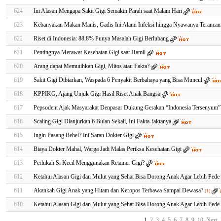
624
Ini Alasan Mengapa Sakit Gigi Semakin Parah saat Malam Hari
623
Kebanyakan Makan Manis, Gadis Ini Alami Infeksi hingga Nyawanya Teranca
622
Riset di Indonesia: 88,8% Punya Masalah Gigi Berlubang
621
Pentingnya Merawat Kesehatan Gigi saat Hamil
620
Arang dapat Memutihkan Gigi, Mitos atau Fakta?
619
Sakit Gigi Dibiarkan, Waspada 6 Penyakit Berbahaya yang Bisa Muncul
618
KPPIKG, Ajang Unjuk Gigi Hasil Riset Anak Bangsa
617
Pepsodent Ajak Masyarakat Denpasar Dukung Gerakan “Indonesia Tersenyum”
616
Scaling Gigi Dianjurkan 6 Bulan Sekali, Ini Fakta-faktanya
615
Ingin Pasang Behel? Ini Saran Dokter Gigi
614
Biaya Dokter Mahal, Warga Jadi Malas Periksa Kesehatan Gigi
613
Perlukah Si Kecil Menggunakan Retainer Gigi?
612
Ketahui Alasan Gigi dan Mulut yang Sehat Bisa Dorong Anak Agar Lebih Pede 
611
Akankah Gigi Anak yang Hitam dan Keropos Terbawa Sampai Dewasa?
(1)
610
Ketahui Alasan Gigi dan Mulut yang Sehat Bisa Dorong Anak Agar Lebih Pede 
1
2
3
4
5
6
7
8
9
10
Next