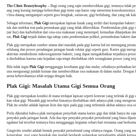
The Clinic Beautylosophy –
Bagi orang yang rajin membersihkan gigi, tentunya tidak pe
ang yang kurang menjaga kebersihan gigi tentu saja harus siap menerima konsekuensinya. 
t bisa datang mengampiri seperti gusi bengkak, sariawan, gigi berlubang, dan yang tak k
Sebagai informasi,
Plak Gigi
merupakan lapisan lunak yang terdiri dari kumpulan bakteri 
tuk dan melekat erat pada permukaan gigi yang tidak dibersihkan. Pembentukan plak gigi d
(air liur) dan karbohidrat dari sisa-sisa makanan yang menempel, kemudian dilanjutkan de
sar,
Plak Gigi
terjadi dalam tiga tahap yaitu pembentukan pelikel, pertumbuhan bakteri da
Plak gigi merupakan sumber utama dari masalah pada gigi karena hal ini memegang peranan 
erlubang dan proses peradangan jaringan lunak sekitar gigi seperti gusi. Karies gigi meru
aktivitas metabolisme mikroorganisme bakteri, yang dapat mengakibatkan terjadinya proses 
n disebabkan karena satu kejadian saja tetapi disebabkan oleh serangkaian proses yang te
Bila tidak ingin
Plak Gigi
mengganggu kesehatan gigi dan mulut, sebaiknya perhatikan kebe
una mengurangi jumlah kuman dan membersihkan sisa makanan di dalam mulut. Dengan beg
arena kebersihannya telah terjaga dengan baik.
Plak Gigi: Masalah Utama Gigi Semua Orang
Plak gigi merupakan kondisi di mana terdapat lapisan seperti kotoran yang terletak di gigi
kan sikat gigi. Masalah gigi tersebut biasanya disebabkan oleh adanya plak yang mengera
Plak itu sendiri adalah lapisan licin dan tipis pada gigi yang terbentuk akibat adanya sisa-s
Perlu diketahui bahwa plak merupakan penyebab utama karies gigi dan tidak hanya itu saja
penyakit pada jaringan lunak. Ada dua tipe penyakit penyakit periodontal yang biasa dijump
ngalami hal tersebut tentunya bisa mengganggu kegiatan sehari-hari terutama saat berko
Gingivitis sendiri adalah bentuk penyakit periodontal yang sifatnya ringan. Orang yang me
kemerahan, gusi yang bengkak dan mudah berdarah sedangkan periodontitis adalah kerusa