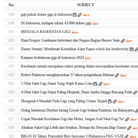
No.
SUBJECT
639
gaji pokok dokter gigi di Indonesia
638
Di Indonesia, terdapat sekitar 43.000 dokter gigi
637
MENJAGA KESEHATAN GIGI
636
Data Oregon: Gambaran Informasi dari Negara Bagian Beaver State
635
Danau Sentani: Menikmati Keindahan Alam Papua which has biodiversity
634
Kampus kedokteran gigi di Indonesia 2024
633
Kesehatan mental merupakan sektor penting dalam mewujudkan kesehatan seca
632
Robert Pattinson menghancurkan 57 tahun pengetahuan Batman
631
5 Obat Sakit Gigi Alami Yang Wajib Kamu Coba
630
4 Obat Sakit Gigi Alami Paling Mujarab, Daun Jambu hingga Bawang Putih
629
Mengenal 4 Masalah Pada Gigi yang Paling Umum Terjadi
628
Orang Indonesia Disebut Jarang Gosok Gigi Selama Pandemi, Ini Bahayanya
627
Cegah Masalah Kesehatan Gigi dan Mulut, Jangan Asal Sikat Gigi Ya!
626
Abaikan Sakit Gigi Lebih dari Setahun, Remaja Ini Ternyata Idap Tumor
625
BKGN 10 Tahun, Pepsodent Beri Apresiasi 3 Mahasiswa FKG UGM