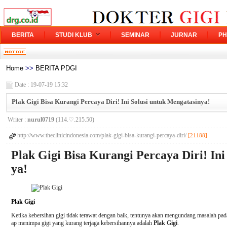
BERITA
STUDI KLUB
SEMINAR
JURNAR
PH
Home
>>
BERITA PDGI
Date : 19-07-19 15:32
Plak Gigi Bisa Kurangi Percaya Diri! Ini Solusi untuk Mengatasinya!
Writer :
nurul0719
(114.♡.215.50)
http://www.theclinicindonesia.com/plak-gigi-bisa-kurangi-percaya-diri/
[21188]
Plak Gigi Bisa Kurangi Percaya Diri! Ini
ya!
Plak Gigi
Ketika kebersihan gigi tidak terawat dengan baik, tentunya akan mengundang masalah pada
ap menimpa gigi yang kurang terjaga kebersihannya adalah
Plak Gigi
.