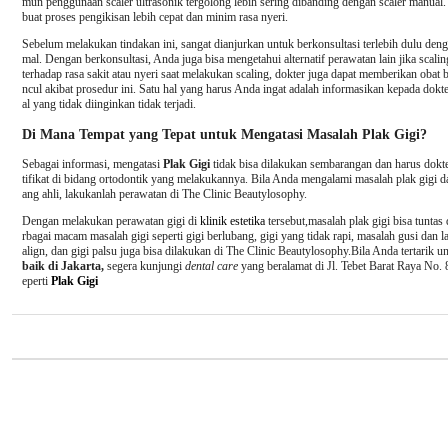
mun penggunaan scaler ultrasonik tergolong lebih sering dibanding dengan scaler manual.
buat proses pengikisan lebih cepat dan minim rasa nyeri.
Sebelum melakukan tindakan ini, sangat dianjurkan untuk berkonsultasi terlebih dulu denga
mal. Dengan berkonsultasi, Anda juga bisa mengetahui alternatif perawatan lain jika scal
terhadap rasa sakit atau nyeri saat melakukan scaling, dokter juga dapat memberikan obat
ncul akibat prosedur ini. Satu hal yang harus Anda ingat adalah informasikan kepada dokte
al yang tidak diinginkan tidak terjadi.
Di Mana Tempat yang Tepat untuk Mengatasi Masalah Plak Gigi?
Sebagai informasi, mengatasi
Plak Gigi
tidak bisa dilakukan sembarangan dan harus dokte
tifikat di bidang ortodontik yang melakukannya. Bila Anda mengalami masalah plak gigi da
ang ahli, lakukanlah perawatan di The Clinic Beautylosophy.
Dengan melakukan perawatan gigi di
klinik estetika
tersebut,masalah plak gigi bisa tuntas 
rbagai macam masalah gigi seperti gigi berlubang, gigi yang tidak rapi, masalah gusi dan la
align, dan gigi palsu juga bisa dilakukan di The Clinic Beautylosophy.Bila Anda tertarik
baik di Jakarta,
segera kunjungi
dental care
yang beralamat di Jl. Tebet Barat Raya No. 
eperti
Plak Gigi