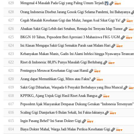
629
Mengenal 4 Masalah Pada Gigi yang Paling Umum Terjadi
628
Orang Indonesia Disebut Jarang Gosok Gigi Selama Pandemi, Ini Bahayanya
627
Cegah Masalah Kesehatan Gigi dan Mulut, Jangan Asal Sikat Gigi Ya!
626
Abaikan Sakit Gigi Lebih dari Setahun, Remaja Ini Ternyata Idap Tumor
625
BKGN 10 Tahun, Pepsodent Beri Apresiasi 3 Mahasiswa FKG UGM
624
Ini Alasan Mengapa Sakit Gigi Semakin Parah saat Malam Hari
623
Kebanyakan Makan Manis, Gadis Ini Alami Infeksi hingga Nyawanya Teranca
622
Riset di Indonesia: 88,8% Punya Masalah Gigi Berlubang
621
Pentingnya Merawat Kesehatan Gigi saat Hamil
620
Arang dapat Memutihkan Gigi, Mitos atau Fakta?
619
Sakit Gigi Dibiarkan, Waspada 6 Penyakit Berbahaya yang Bisa Muncul
618
KPPIKG, Ajang Unjuk Gigi Hasil Riset Anak Bangsa
617
Pepsodent Ajak Masyarakat Denpasar Dukung Gerakan “Indonesia Tersenyum”
616
Scaling Gigi Dianjurkan 6 Bulan Sekali, Ini Fakta-faktanya
615
Ingin Pasang Behel? Ini Saran Dokter Gigi
614
Biaya Dokter Mahal, Warga Jadi Malas Periksa Kesehatan Gigi