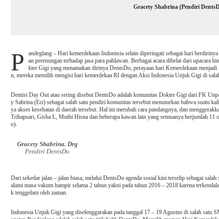
Gracety Shabrina (Pendiri Dents
P
andeglang – Hari kemerdekaan Indoensia selain diperingati sebagai hari berdiriny
an perenungan terhadap jasa para pahlawan. Berbagai acara dihelat dari upacara 
kter Gigi yang menamakan dirinya DentsDo, perayaan hari Kemerdekaan menjadi 
n, mereka memilih mengisi hari kemerdekaa RI dengan Aksi Indonesia Unjuk Gigi di sala
Dentist Day Out atau sering disebut DentsDo adalah komunitas Dokter Gigi dari FK Unpa
y Sabrina (Eci) sebagai salah satu pendiri komunitas tersebut menuturkan bahwa suatu kali
ya akses kesehatan di daerah tersebut. Hal ini merubah cara pandangnya, dan menggerakk
Trihapsari, Gisha L, Muthi Hisna dan beberapa kawan lain yang semuanya berjumlah 11 
o).
Gracety Shabrina. Drg
Pendiri DentsDo
Dari sekedar jalan – jalan biasa, melalui DentsDo agenda sosial kini terselip sebagai sala
alami masa vakum hampir selama 2 tahun yakni pada tahun 2016 – 2018 karena terkendala
k tenggelam oleh zaman.
Indonesia Unjuk Gigi yang diselenggarakan pada tanggal 17 – 19 Agustus di salah satu 