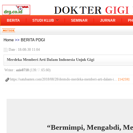
BERITA
STUDI KLUB
SEMINAR
JURNAR
PH
Home
>>
BERITA PDGI
Date : 18-08-30 11:04
Merdeka Memberi Arti Dalam Indonesia Unjuk Gigi
Writer :
azis0718
(139.♡.65.60)
https://satubanten.com/2018/08/28/dentsdo-merdeka-memberi-arti-dalam-i…
[14259]
“Bermimpi, Mengabdi, Me