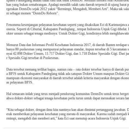
upaten Pandeglang adalah salah satu titik balik DentsDo. Memilih momen Hari Kemerdekaan 
han yang bukan semabrangan. Apalagi memilih salah satu daerah terpencil di ujung barat p
rgerakan DentsDo sejak 2012 yakni “Bermimpi, Mengabdi, Memberi Arti”. Maka tak salah
ni sebagai momen “DentsDo Reborn”.
Fenomena kesenjangan pelayanan kesehatan seperti yang disaksikan Eci di Karimunjawa ada
onesia. Seperti di Ciburial, Kabupaten Pandeglang , tempat Indonesia Unjuk Gigi dihelat
okter umum sebagai tenaga medisnya. Untuk Dokter Gigi, kondisinya lebih mengkhawatirk
Menurut Data dan Informasi Profil Kesehatan Indonesia 2017, di daerah Banten terdapat 
hanya 80 puskesmas yang mempunyai pelayanan standar, itupun tersebar di 5 kecamatan 
nyai 42.898 Dokter Umum, 11.717 Dokter Gigi, dan 1.718 Dokter Spesialis Gigi. Dari j
r Spesialis Gigi tersebar di Puskesmas.
Data tersebut memang terlihat bagus, namun rata – rata dokter tersebar hanya di daerah pusat
a BPJS untuk Kabupaten Pandeglang tidak ada satupun Dokter Umum maupun Dokter Gigi y
mampuan ekonomi masyarakat di daerah tersebut adalah kriteria masyarakat dengan ekon
as pelayanan BPJS.
Hal semacam inilah yang terus menjadi pendorong komunitas DentsDo untuk terus bergera
ahwa dokter-dokter sebagai tenaga kesehatan perlu turun untuk dapat merasakan secara l
“Kita sebagai dokter, dengan ilmu kita nantinya kan akan dimintai pertanggung jawaban. 
erak memberikan pelayanan kesehatan yang merata di masyarakat. Karena sudah menjadi 
rmimpi, mengabdi dan memberi arti,” kata Eci saat menutup acara Indonesia Unjuk Gigi.