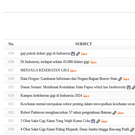
No.
SUBJECT
639
gaji pokok dokter gigi di Indonesia
638
Di Indonesia, terdapat sekitar 43.000 dokter gigi
637
MENJAGA KESEHATAN GIGI
636
Data Oregon: Gambaran Informasi dari Negara Bagian Beaver State
635
Danau Sentani: Menikmati Keindahan Alam Papua which has biodiversity
634
Kampus kedokteran gigi di Indonesia 2024
633
Kesehatan mental merupakan sektor penting dalam mewujudkan kesehatan seca
632
Robert Pattinson menghancurkan 57 tahun pengetahuan Batman
631
5 Obat Sakit Gigi Alami Yang Wajib Kamu Coba
630
4 Obat Sakit Gigi Alami Paling Mujarab, Daun Jambu hingga Bawang Putih