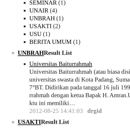
SEMINAR
(1)
UNAIR
(4)
UNBRAH
(1)
USAKTI
(2)
USU
(1)
BERITA UMUM
(1)
UNBRAH
Result List
Universitas Baiturrahmah
Universitas Baiturrahmah (atau biasa dis
universitas swasta di Kota Padang, Suma
7°BT. Didirikan pada tanggal 16 juli 19
rrahmah dengan ketua Bapak H. Amran.U
ktu ini memiliki…
2012-08-25 14:41:03
drgid
USAKTI
Result List