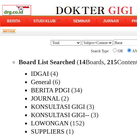
BERITA
STUDI KLUB
SEMINAR
JURNAR
PH
Search Type
OR
A
Board List Searched
(
14
Boards,
215
Content
IDGAI
(4)
General
(6)
BERITA PDGI
(34)
JOURNAL
(2)
KONSULTASI GIGI
(3)
KONSULTASI GIGI--
(3)
LOWONGAN
(152)
SUPPLIERS
(1)