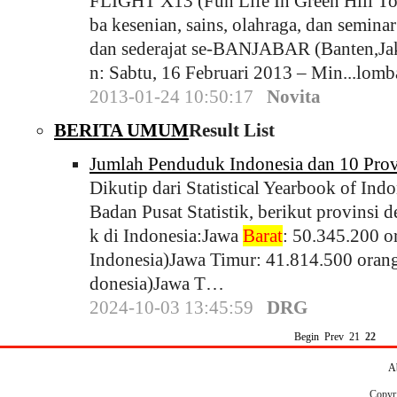
FLIGHT X13 (Fun Life In Green Hill To
ba kesenian, sains, olahraga, dan semi
dan sederajat se-BANJABAR (Banten,Jak
n: Sabtu, 16 Februari 2013 – Min...lomb
2013-01-24 10:50:17
Novita
BERITA UMUM
Result List
Jumlah Penduduk Indonesia dan 10 Prov
Dikutip dari Statistical Yearbook of Ind
Badan Pusat Statistik, berikut provinsi
k di Indonesia:Jawa
Barat
: 50.345.200 o
Indonesia)Jawa Timur: 41.814.500 orang
donesia)Jawa T…
2024-10-03 13:45:59
DRG
Begin
Prev
21
22
A
Copyr