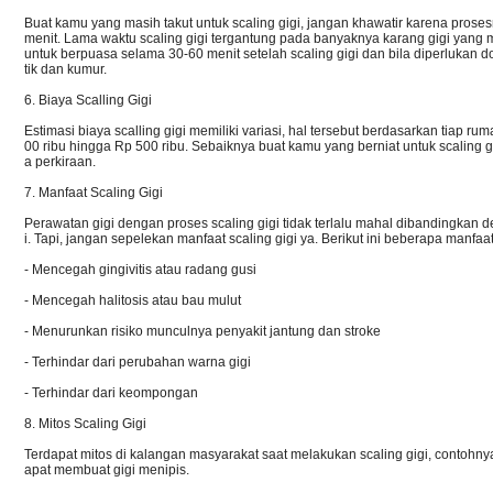
Buat kamu yang masih takut untuk scaling gigi, jangan khawatir karena pros
menit. Lama waktu scaling gigi tergantung pada banyaknya karang gigi yan
untuk berpuasa selama 30-60 menit setelah scaling gigi dan bila diperlukan d
tik dan kumur.
6. Biaya Scalling Gigi
Estimasi biaya scalling gigi memiliki variasi, hal tersebut berdasarkan tiap rum
00 ribu hingga Rp 500 ribu. Sebaiknya buat kamu yang berniat untuk scaling gi
a perkiraan.
7. Manfaat Scaling Gigi
Perawatan gigi dengan proses scaling gigi tidak terlalu mahal dibandingkan d
i. Tapi, jangan sepelekan manfaat scaling gigi ya. Berikut ini beberapa manfaat 
- Mencegah gingivitis atau radang gusi
- Mencegah halitosis atau bau mulut
- Menurunkan risiko munculnya penyakit jantung dan stroke
- Terhindar dari perubahan warna gigi
- Terhindar dari keompongan
8. Mitos Scaling Gigi
Terdapat mitos di kalangan masyarakat saat melakukan scaling gigi, contohnya
apat membuat gigi menipis.