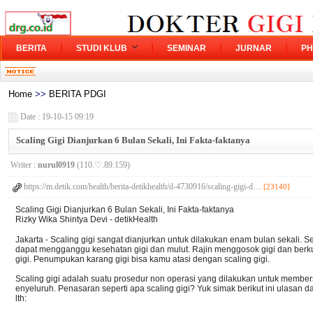
BERITA
STUDI KLUB
SEMINAR
JURNAR
PH
Home
>>
BERITA PDGI
Date : 19-10-15 09:19
Scaling Gigi Dianjurkan 6 Bulan Sekali, Ini Fakta-faktanya
Writer :
nurul0919
(110.♡.89.159)
https://m.detik.com/health/berita-detikhealth/d-4730916/scaling-gigi-d…
[23140]
Scaling Gigi Dianjurkan 6 Bulan Sekali, Ini Fakta-faktanya
Rizky Wika Shintya Devi - detikHealth
Jakarta - Scaling gigi sangat dianjurkan untuk dilakukan enam bulan sekali
dapat mengganggu kesehatan gigi dan mulut. Rajin menggosok gigi dan berk
gigi. Penumpukan karang gigi bisa kamu atasi dengan scaling gigi.
Scaling gigi adalah suatu prosedur non operasi yang dilakukan untuk membe
enyeluruh. Penasaran seperti apa scaling gigi? Yuk simak berikut ini ulasan 
lth: