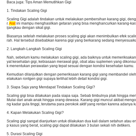
Baca juga: Tips Aman Memutihkan Gigi
1. Tindakan Scaling Gigi
Scaling Gigi adalah tindakan untuk melakukan pembersihan karang gigi, d
r.
Alat
ini mampu menghasilkan getaran yang bisa menghancurkan karang-karang
ijangkau dengan sikat gigi.
Biasanya setelah melakukan proses scaling gigi akan menimbulkan efek scaling
rah. Hal tersebut disebabkan karena gigi yang berkarang sedang menyesuaika
2. Langkah-Langkah Scaling Gigi
Nah, sebelum kamu melakukan scaling gigi, ada baiknya untuk memeriksakan ko
yat kesehatan gigi, kebiasaan merawat gigi, obat atau suplemen yang dikonsums
k menentukan perawatan yang tepat sesuai dengan kondisi kesehatan kamu.
Kemudian dilanjutkan dengan pemeriksaan karang gigi yang membandel oleh d
elakukan rontgen gigi supaya terlihat lebih detail kondisi gigi.
3. Siapa Saja yang Mendapat Tindakan Scaling Gigi?
Scaling gigi bisa dilakukan pada siapa saja. Sebab timbulnya plak hingga men
Mulai dari anak-anak hingga orang dewasa. Karang gigi muncul akibat m
ng kadar gula tinggi, terutama para perokok aktif yang rentan karena adanya
4. Kapan Melakukan Scaling Gigi?
Scaling gigi sangat dianjurkan untuk dilakukan dua kali dalam setahun atau 
p kasus yang berat, scaling gigi dapat dilakukan 3 bulan sekali nih detikers.
5. Durasi Scaling Gigi