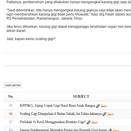
Faktanya, pembersihan yang dilakukan hanya mengangkat karang gigi saja da
"Saat dibersihkan, kita hanya mengangkat karang giginya saja tidak akan men
ngin membersihkan karang gigi tidak perlu khawatir," tutur drg Falah dalam 
RS Persahabatan, Rawamangun, Jakarta Timur.
Jika terus dibiarkan, karang gigi dapat mengganggu kesehatan organ lain ka
aliran darah.
Jadi, kapan kamu scaling gigi?
No.
SUBJECT
89
KPPIKG, Ajang Unjuk Gigi Hasil Riset Anak Bangsa
Scaling Gigi Dianjurkan 6 Bulan Sekali, Ini Fakta-faktanya
88
87
Perlukah Si Kecil Menggunakan Retainer Gigi?
86
Jangan Sembarangan Memakai Perapi dan Pemutih Gigi Instan