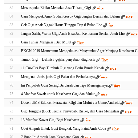
85
Mewaspadai Risiko Memakai Jasa Tukang Gigi
84
Cara Mengecek Anak Sudah Gosok Gigi dengan Bersih atau Belum
83
Cek Gigi Anak Nggak Harus Tunggu Tiap 6 Bulan Lho
82
Jangan Salah, Warna Gigi Anak Bisa Jadi Kehitaman Setelah Jatuh Lho
81
Cara Tuntas Mengatasi Bau Mulut
80
BKGN 2019 Momentum Mengedukasi Masyarakat Agar Menjaga Kesehatan Gi
79
Tumor Gigi – Definisi, gejala, penyebab, diagnosis
78
11 Ciri-Ciri Bayi Tumbuh Gigi yang Perlu Bunda Kenali
77
Mengenali Jenis-jenis Gigi Palsu dan Perbedaanya
76
Ini Penyebab Gusi Sering Berdarah dan Tips Mencegahnya
75
4 Manfaat Siwak untuk Kesehatan Gigi dan Mulut
74
Dosen UMS Edukasi Perawatan Gigi dan Mulut via Game Android
73
Gigi Tonggos (Buck Teeth): Penyebab, Risiko, dan Cara Mengatasi
72
13 Manfaat Kawat Gigi Bagi Kesehatan
71
Obat Ampuh Untuk Gusi Bengkak Yang Patut Anda Coba
70
7 Buah Ini Ampuh Jaga Kesehatan Gigi