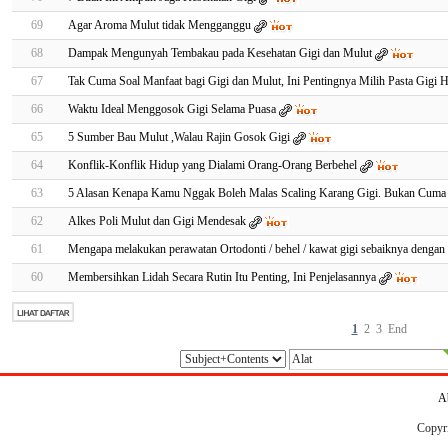
69
Agar Aroma Mulut tidak Mengganggu
68
Dampak Mengunyah Tembakau pada Kesehatan Gigi dan Mulut
67
Tak Cuma Soal Manfaat bagi Gigi dan Mulut, Ini Pentingnya Milih Pasta Gigi H
66
Waktu Ideal Menggosok Gigi Selama Puasa
65
5 Sumber Bau Mulut ,Walau Rajin Gosok Gigi
64
Konflik-Konflik Hidup yang Dialami Orang-Orang Berbehel
63
5 Alasan Kenapa Kamu Nggak Boleh Malas Scaling Karang Gigi. Bukan Cuma
62
Alkes Poli Mulut dan Gigi Mendesak
61
Mengapa melakukan perawatan Ortodonti / behel / kawat gigi sebaiknya dengan
60
Membersihkan Lidah Secara Rutin Itu Penting, Ini Penjelasannya
1
2
3
End
A
Copyr