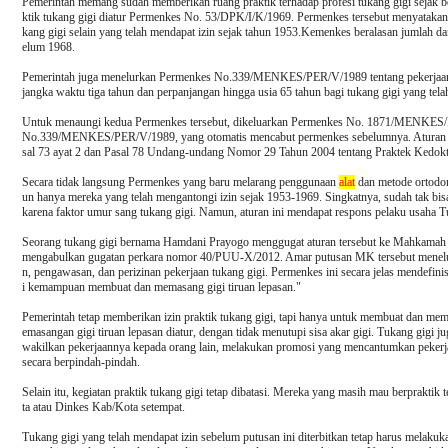
Pemerintah memang sudah memberikan ruang praktik terhadap profesi tukang gigi sejak be
ktik tukang gigi diatur Permenkes No. 53/DPK/I/K/1969. Permenkes tersebut menyatakan 
kang gigi selain yang telah mendapat izin sejak tahun 1953.Kemenkes beralasan jumlah da
elum 1968.
Pemerintah juga menelurkan Permenkes No.339/MENKES/PER/V/1989 tentang pekerjaan 
jangka waktu tiga tahun dan perpanjangan hingga usia 65 tahun bagi tukang gigi yang telah 
Untuk menaungi kedua Permenkes tersebut, dikeluarkan Permenkes No. 1871/MENKES/P
No.339/MENKES/PER/V/1989, yang otomatis mencabut permenkes sebelumnya. Aturan yan
sal 73 ayat 2 dan Pasal 78 Undang-undang Nomor 29 Tahun 2004 tentang Praktek Kedokt
Secara tidak langsung Permenkes yang baru melarang penggunaan
alat
dan metode ortodont
un hanya mereka yang telah mengantongi izin sejak 1953-1969. Singkatnya, sudah tak bis
karena faktor umur sang tukang gigi. Namun, aturan ini mendapat respons pelaku usaha T
Seorang tukang gigi bernama Hamdani Prayogo menggugat aturan tersebut ke Mahkamah
mengabulkan gugatan perkara nomor 40/PUU-X/2012. Amar putusan MK tersebut mene
n, pengawasan, dan perizinan pekerjaan tukang gigi. Permenkes ini secara jelas mendefi
i kemampuan membuat dan memasang gigi tiruan lepasan."
Pemerintah tetap memberikan izin praktik tukang gigi, tapi hanya untuk membuat dan memas
emasangan gigi tiruan lepasan diatur, dengan tidak menutupi sisa akar gigi. Tukang gigi ju
wakilkan pekerjaannya kepada orang lain, melakukan promosi yang mencantumkan pekerjaa
secara berpindah-pindah.
Selain itu, kegiatan praktik tukang gigi tetap dibatasi. Mereka yang masih mau berpraktik
ta atau Dinkes Kab/Kota setempat.
Tukang gigi yang telah mendapat izin sebelum putusan ini diterbitkan tetap harus melakuka