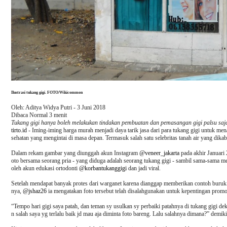
Ilustrasi tukang gigi. FOTO/Wikicommon
Oleh: Aditya Widya Putri - 3 Juni 2018
Dibaca Normal 3 menit
Tukang gigi hanya boleh melakukan tindakan pembuatan dan pemasangan gigi palsu saj
tirto.id
- Iming-iming harga murah menjadi daya tarik jasa dari para tukang gigi untuk men
sehatan yang mengintai di masa depan. Termasuk salah satu selebritas tanah air yang dika
Dalam rekam gambar yang diunggah akun Instagram
@veneer_jakarta
pada akhir Januari 
oto bersama seorang pria - yang diduga adalah seorang tukang gigi - sambil sama-sama m
oleh akun edukasi ortodonti
@korbantukanggigi
dan jadi viral.
Setelah mendapat banyak protes dari warganet karena dianggap memberikan contoh buruk p
nya,
@jshaz26
ia mengatakan foto tersebut telah disalahgunakan untuk kepentingan promos
“Tempo hari gigi saya patah, dan teman sy usulkan sy perbaiki patahnya di tukang gigi de
n salah saya yg terlalu baik jd mau aja diminta foto bareng. Lalu salahnya dimana?” demikia