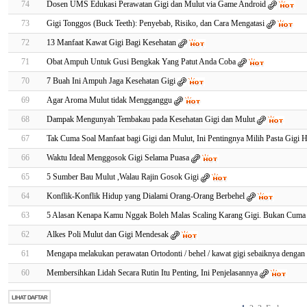
74
Dosen UMS Edukasi Perawatan Gigi dan Mulut via Game Android
73
Gigi Tonggos (Buck Teeth): Penyebab, Risiko, dan Cara Mengatasi
72
13 Manfaat Kawat Gigi Bagi Kesehatan
71
Obat Ampuh Untuk Gusi Bengkak Yang Patut Anda Coba
70
7 Buah Ini Ampuh Jaga Kesehatan Gigi
69
Agar Aroma Mulut tidak Mengganggu
68
Dampak Mengunyah Tembakau pada Kesehatan Gigi dan Mulut
67
Tak Cuma Soal Manfaat bagi Gigi dan Mulut, Ini Pentingnya Milih Pasta Gigi H
66
Waktu Ideal Menggosok Gigi Selama Puasa
65
5 Sumber Bau Mulut ,Walau Rajin Gosok Gigi
64
Konflik-Konflik Hidup yang Dialami Orang-Orang Berbehel
63
5 Alasan Kenapa Kamu Nggak Boleh Malas Scaling Karang Gigi. Bukan Cuma
62
Alkes Poli Mulut dan Gigi Mendesak
61
Mengapa melakukan perawatan Ortodonti / behel / kawat gigi sebaiknya dengan
60
Membersihkan Lidah Secara Rutin Itu Penting, Ini Penjelasannya