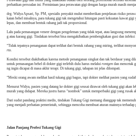
Perawatan gigi dan mulut yang dilakukan bukan oleh seorang profesional berisiko keseh
perhatikan persoalan ini. Permintaan jasa perawatan gigi dengan harga murah masih menjad
drg. Widya Apsari, Sp. PM, spesialis penyakit mulut memberikan penjelasan risiko perawa
kaian behel misalnya, para tukang gigi tak mengetahui hitungan pasti kekuatan kawat gigi
lepas, dan membuat bentuk rahang jadi tak proporsional.
Lalu pada pemasangan veneer dengan pengeleman yang tidak tepat, atau langsung menempel 
g atau karang gigi. Tindakan tersebut bisa mengakibatkan pembengkakan gusi dan infeksi
“Tidak tepatnya penanganan dapat terlihat dari bentuk rahang yang miring, terlihat monyo
rto.
Kondisi tersebut diakibatkan karena metode penanganan singkat dan tak berdasar yang di
untuk pemasangan behel di dokter gigi terlebih dulu harus melalui
rontgen
dan mencetak gi
ng ingin dicapai di masa akhir terapi. Di tukang gigi, tahapan ini jelas dilompati.
“Meski orang awam melihat hasil tukang gigi bagus, tapi dokter melihat pasien yang suda
Menurut Widya, pasien yang datang ke dokter gigi seusai dirawat oleh tukang gigi akan lebi
murah yang didapat. Mereka justru harus “nombok” untuk memperbaiki gigi yang rusak aki
Dari sudut pandang praktisi medis, tindakan Tukang Gigi memang dianggap tak memenuhi 
yang menjadi perhatian pemerintah, sehingga mencoba membuat aturan mainnya terhadap p
Jalan Panjang Profesi Tukang Gigi