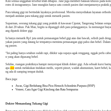
Kini semua unggahan tersebut telah dihapus. Jane juga memberi batasan khusus pada kolo
rotes di instagramnya. Jane mungkin hanya satu contoh pasien dari menjamurnya praktik p
Para tukang gigi ini bertindak layaknya profesional. Mereka menyediakan layanan orthod
menjadi andalan para tukang gigi untuk menarik pasien.
Suparman, seorang tukang gigi yang praktik di kawasan Ciputat, Tangerang Selatan sempat b
ih dari 20 tahun. Pak Man, begitu ia dipanggil oleh para pelanggannya. Ia memungut biaya
ang dipatok dokter gigi.
Ia hanya menarik Rp1 juta untuk pemasangan behel gigi atas dan bawah, selisih jauh dengan
yakan pasien yang datang ke tempatnya meminta pemasangan gigi palsu dan behel. Dalam s
ng pasien.
“Ini paling hanya setahun sudah rapi, dikikir saja supaya agak renggang, nggak perlu ca
n yang akan dipasang behel.
Sekilas, ruangan praktiknya hampir menyerupai klinik dokter gigi. Ada sebuah kursi bari
apa
alat
untuk melakukan tindakan medis, seperti pinset, wadah alumunium, karet behel, kaw
ng ada di samping tempat duduk.
Baca juga:
Awas, Gigi Berlubang Bisa Picu Henoch-Schonlein-Purpura (HSP)
Veneer, Cara Agar Gigi Kinclong dan Rata Sempurna
Dokter Memandang Tukang Gigi