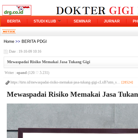
BERITA
STUDI KLUB
SEMINAR
JURNAR
PH
Home
>>
BERITA PDGI
Date : 19-10-09 10:16
Mewaspadai Risiko Memakai Jasa Tukang Gigi
Writer :
opand
(120.♡.5.231)
https://tirto.id/mewaspadai-risiko-memakai-jasa-tukang-gigi-cLxB?utm_s…
[28524]
Mewaspadai Risiko Memakai Jasa Tukan