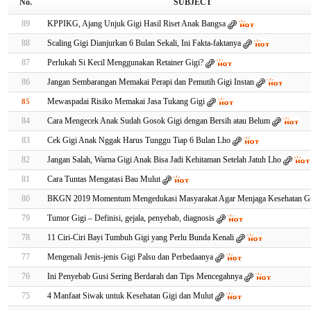
No.
SUBJECT
89
KPPIKG, Ajang Unjuk Gigi Hasil Riset Anak Bangsa
88
Scaling Gigi Dianjurkan 6 Bulan Sekali, Ini Fakta-faktanya
87
Perlukah Si Kecil Menggunakan Retainer Gigi?
86
Jangan Sembarangan Memakai Perapi dan Pemutih Gigi Instan
Mewaspadai Risiko Memakai Jasa Tukang Gigi
85
84
Cara Mengecek Anak Sudah Gosok Gigi dengan Bersih atau Belum
83
Cek Gigi Anak Nggak Harus Tunggu Tiap 6 Bulan Lho
82
Jangan Salah, Warna Gigi Anak Bisa Jadi Kehitaman Setelah Jatuh Lho
81
Cara Tuntas Mengatasi Bau Mulut
80
BKGN 2019 Momentum Mengedukasi Masyarakat Agar Menjaga Kesehatan Gi
79
Tumor Gigi – Definisi, gejala, penyebab, diagnosis
78
11 Ciri-Ciri Bayi Tumbuh Gigi yang Perlu Bunda Kenali
77
Mengenali Jenis-jenis Gigi Palsu dan Perbedaanya
76
Ini Penyebab Gusi Sering Berdarah dan Tips Mencegahnya
75
4 Manfaat Siwak untuk Kesehatan Gigi dan Mulut