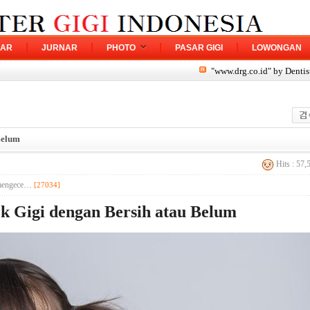
NAR
JURNAR
PHOTO
PASAR GIGI
LOWONGAN
"www.drg.co.id" by Dentists to 
Belum
Hits : 57
-mengece…
[27034]
 Gigi dengan Bersih atau Belum