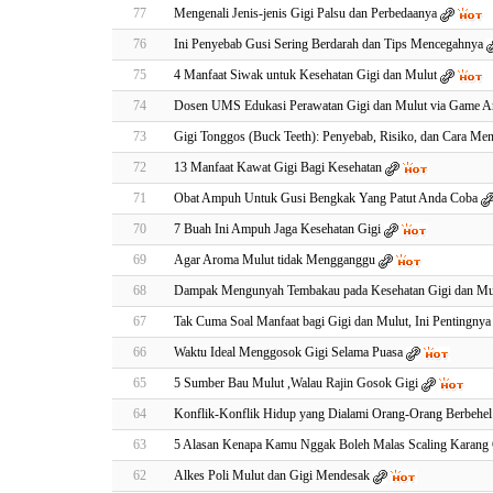
77
Mengenali Jenis-jenis Gigi Palsu dan Perbedaanya
76
Ini Penyebab Gusi Sering Berdarah dan Tips Mencegahnya
75
4 Manfaat Siwak untuk Kesehatan Gigi dan Mulut
74
Dosen UMS Edukasi Perawatan Gigi dan Mulut via Game A
73
Gigi Tonggos (Buck Teeth): Penyebab, Risiko, dan Cara Men
72
13 Manfaat Kawat Gigi Bagi Kesehatan
71
Obat Ampuh Untuk Gusi Bengkak Yang Patut Anda Coba
70
7 Buah Ini Ampuh Jaga Kesehatan Gigi
69
Agar Aroma Mulut tidak Mengganggu
68
Dampak Mengunyah Tembakau pada Kesehatan Gigi dan Mu
67
Tak Cuma Soal Manfaat bagi Gigi dan Mulut, Ini Pentingnya 
66
Waktu Ideal Menggosok Gigi Selama Puasa
65
5 Sumber Bau Mulut ,Walau Rajin Gosok Gigi
64
Konflik-Konflik Hidup yang Dialami Orang-Orang Berbehel
63
5 Alasan Kenapa Kamu Nggak Boleh Malas Scaling Karang
62
Alkes Poli Mulut dan Gigi Mendesak