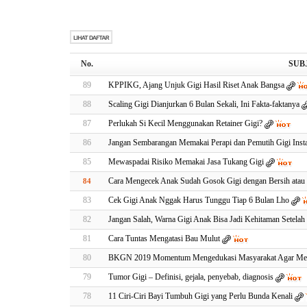
No.
SUB
89
KPPIKG, Ajang Unjuk Gigi Hasil Riset Anak Bangsa
88
Scaling Gigi Dianjurkan 6 Bulan Sekali, Ini Fakta-faktanya
87
Perlukah Si Kecil Menggunakan Retainer Gigi?
86
Jangan Sembarangan Memakai Perapi dan Pemutih Gigi Inst
85
Mewaspadai Risiko Memakai Jasa Tukang Gigi
Cara Mengecek Anak Sudah Gosok Gigi dengan Bersih atau
84
83
Cek Gigi Anak Nggak Harus Tunggu Tiap 6 Bulan Lho
82
Jangan Salah, Warna Gigi Anak Bisa Jadi Kehitaman Setelah
81
Cara Tuntas Mengatasi Bau Mulut
80
BKGN 2019 Momentum Mengedukasi Masyarakat Agar Menj
79
Tumor Gigi – Definisi, gejala, penyebab, diagnosis
78
11 Ciri-Ciri Bayi Tumbuh Gigi yang Perlu Bunda Kenali