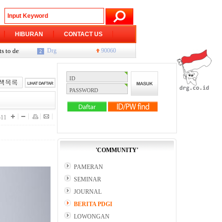
HIBURAN
CONTACT US
dentists Please share as , Events, meetings, promotions, etc.
Drg
90060
Tulis berita a
GIGI
123314
,511
'COMMUNITY'
PAMERAN
SEMINAR
JOURNAL
BERITA PDGI
LOWONGAN