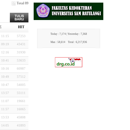
Total 89
E
HIT
Today : 7,174 |
Yesterday : 7,368
 11:15
57253
Max : 58,614
Total : 6,217,936
 09:19
43431
 12:16
31930
 10:41
53633
 10:16
60987
 10:49
57512
 10:47
54005
 13:57
55111
 11:07
19661
 11:57
16065
 13:53
45808
 14:05
41893