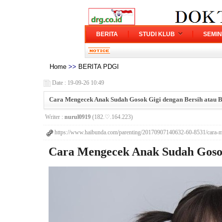
BERITA
STUDI KLUB
SEMI
Home
>>
BERITA PDGI
Date : 19-09-26 10:49
Cara Mengecek Anak Sudah Gosok Gigi dengan Bersih atau 
Writer :
nurul0919
(182.♡.164.223)
https://www.haibunda.com/parenting/20170907140632-60-8531/cara
Cara Mengecek Anak Sudah Gosok