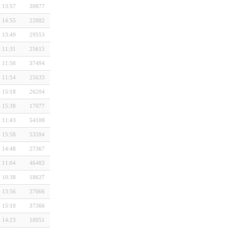
 13:57
30877
 14:55
22882
 13:49
29553
 11:31
25615
 11:56
37494
 11:54
25633
 15:18
26204
 15:38
17077
 11:43
54108
 15:58
53594
 14:48
27367
 11:04
46483
 10:38
18627
 13:56
37066
 15:10
37366
 14:23
18051