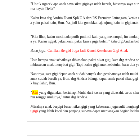
"Untuk ngecek apa anak saya sikat giginya udah bersih, biasanya saya sur
ma kayak Della?
Kalau kata drg Andria Diarti SpKGA dari RS Premiere Jatinegara, ketika a
a yaitu pakai kain, Bun. Ya, jadi kita gosokkan aja ujung kain ke gigi anak
"Kita lihat, kalau masih ada putih-putih di kain yang menempel, itu tanda
a ya. Kalau nggak pakai kain, pakai kassa juga boleh," kata drg Andria be
Baca juga:
Camilan Bergizi Juga Jadi Kunci Kesehatan Gigi Anak
Usia berapa anak sebaiknya dibiasakan pakai sikat gigi, kata drg Andria 
mbiasakan anak menyikat gigi. Tapi, kalau gigi anak kebetulan baru dua 
Nantinya, saat gigi depan anak sudah banyak dan gerahamnya udah mulai t
anak sudah bersih ya, Bun. drg Andria bilang, kapan anak pakai sikat gig
k bayi lahir, Bun.
"
Alat
yang digunakan bertahap. Mulai dari kassa yang dibasahi, terus sikat 
ran rongga mulut ya," tutur drg Andria.
Misalnya anak berpipi besar, sikat gigi yang kebesaran juga sulit menjang
t gigi
yang lebih kecil dan panjang supaya dapat menjangkau bagian belakan