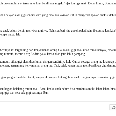
uh buka mulut aja, terus saya lihat bersih apa nggak," ujar ibu tiga anak, Della. Hmm, Bunda 
nak belajar sikat gigi sendiri, cara yang bisa kita lakukan untuk mengecek apakah anak sudah 
.
nya anak belum bersih menyikat giginya. Nah, sembari kita gosok pakai kain, ibaratnya kan kita
berapa waktu lalu.
sebetulnya itu tergantung dari kenyamanan orang tua. Kalau gigi anak udah mulai banyak, bisa t
yang tumbuh, menurut drg Andria pakai kassa akan jauh lebih gampang.
umbuh, sikat gigi akan diperlukan dengan sendirinya kok. Cuma, sebagai orang tua kita tetap 
i memang tergantung kenyamanan orang tua. Tapi, sejak kapan mulai membersihkan gigi dan mulu
gigi yang terbuat dari karet, sampai akhirnya sikat gigi buat anak. Jangan lupa, sesuaikan juga
kau bagian belakang mulut anak. Atau, ketika anak belum bisa membuka mulut lebar-lebar, bisa 
g gigi dan sela-sela gigi pastinya, Bun.