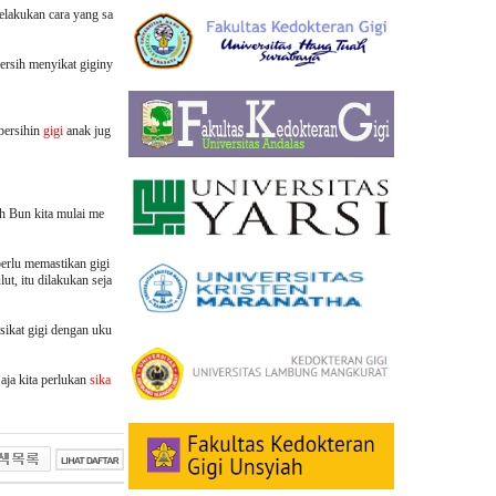
melakukan cara yang sa
bersih menyikat giginy
 bersihin
gigi
anak jug
uh Bun kita mulai me
perlu memastikan gigi
t, itu dilakukan seja
 sikat gigi dengan uku
aja kita perlukan
sika